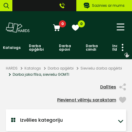
Sazinies ar mums
0
0
Darba
Darba
Darba
Individuāl
Katalogs
apģērbi
apavi
cimdi
līdzekļi
HARDS
Katalogs
Darba apģērbi
Sieviešu darba apģērbi
Darba jaka flīsa, sieviešu GOMTI
Dalīties
Pievienot vēlmju sarakstam
Izvēlies kategoriju