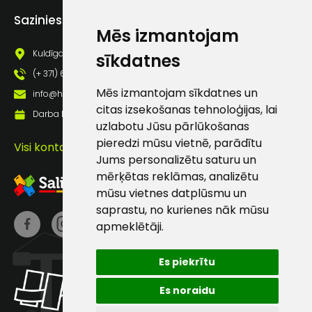
Piekrītu saņemt jaunumu
Sazinies ar mums
pastā
Mēs izmantojam
Kuldīgas iela 69a, Saldus, Saldus nov., LV - 3801
sīkdatnes
Sūtīt ziņojumu
(+ 371) 63 881 186
Mēs izmantojam sīkdatnes un
info@hards.lv
citas izsekošanas tehnoloģijas, lai
Klientu
Darba laiks: Darbadienās: 8:00 - 17:00
uzlabotu Jūsu pārlūkošanas
pieredzi mūsu vietnē, parādītu
Visi kontakti
atbalsts
Jums personalizētu saturu un
mērķētas reklāmas, analizētu
Darbdienās:
mūsu vietnes datplūsmu un
8:00 – 17:00
saprastu, no kurienes nāk mūsu
apmeklētāji.
(+371) 63 881
186
Es piekrītu
info@hards.lv
Es noraidu