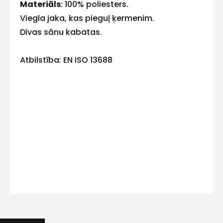
E-pasts
Materiāls
: 100% poliesters.
Viegla jaka, kas pieguļ ķermenim.
Divas sānu kabatas.
Kontakttālrunis
Atbilstība: EN ISO 13688
Ziņojums
Piekrītu SIA Hards interne
lietošanas noteikumiem