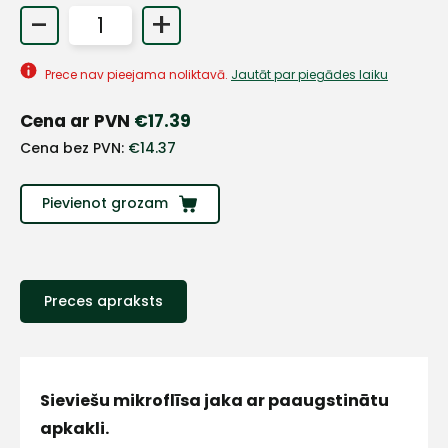
-
+
+
Prece nav pieejama noliktavā.
Jautāt par piegādes laiku
Sazinies
Cena ar PVN
€
17.39
Cena bez PVN:
€
14.37
ar
Pievienot grozam
mums!
Atbildēsim
pēc
iespējas
ātrāk
Preces apraksts
Vārds
Sieviešu mikroflīsa jaka ar paaugstinātu
apkakli.