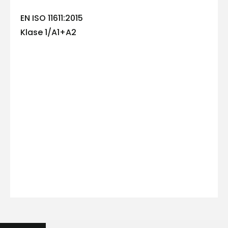
E-pasts
EN ISO 11611:2015
Klase 1/A1+A2
Kontakttālrunis
Ziņojums
Piekrītu SIA Hards interne
lietošanas noteikumiem