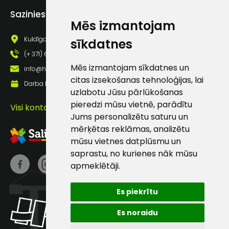
Piekrītu saņemt jaunumu
Sazinies ar mums
pastā
Mēs izmantojam
Kuldīgas iela 69a, Saldus, Saldus nov., LV - 3801
sīkdatnes
Sūtīt ziņojumu
(+ 371) 63 881 186
Mēs izmantojam sīkdatnes un
info@hards.lv
citas izsekošanas tehnoloģijas, lai
Klientu
Darba laiks: Darbadienās: 8:00 - 17:00
uzlabotu Jūsu pārlūkošanas
pieredzi mūsu vietnē, parādītu
Visi kontakti
atbalsts
Jums personalizētu saturu un
mērķētas reklāmas, analizētu
Darbdienās:
mūsu vietnes datplūsmu un
8:00 – 17:00
saprastu, no kurienes nāk mūsu
apmeklētāji.
(+371) 63 881
186
Es piekrītu
info@hards.lv
Es noraidu