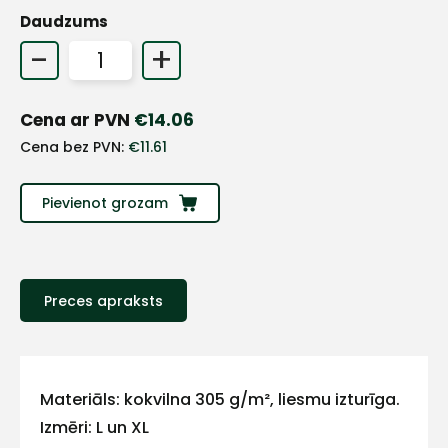
Daudzums
+
-
+
Sazinies
Cena ar PVN
€
14.06
Cena bez PVN:
€
11.61
ar
Pievienot grozam
mums!
Atbildēsim
pēc
iespējas
ātrāk
Preces apraksts
Vārds
Materiāls: kokvilna 305 g/m², liesmu izturīga.
Izmēri: L un XL