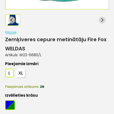
Zemķiveres cepure metinātāju Fire Fox
WELDAS
Artikuls:
W23-6680/L
Pieejamie izmēri
L
XL
Pieejamais atlikums:
26
Izvēlieties krāsu