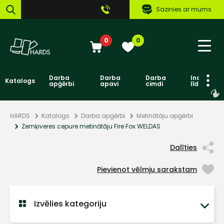
Sazinies ar mums
0
0
Darba
Darba
Darba
Individuāl
Katalogs
apģērbi
apavi
cimdi
līdzekļi
HARDS
Katalogs
Darba apģērbi
Metinātāju apģērbi
Zemķiveres cepure metinātāju Fire Fox WELDAS
Dalīties
Pievienot vēlmju sarakstam
Izvēlies kategoriju