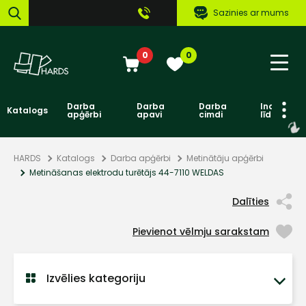
Sazinies ar mums
0
0
Darba
Darba
Darba
Individuāl
Katalogs
apģērbi
apavi
cimdi
līdzekļi
HARDS
Katalogs
Darba apģērbi
Metinātāju apģērbi
Metināšanas elektrodu turētājs 44-7110 WELDAS
Dalīties
Pievienot vēlmju sarakstam
Izvēlies kategoriju