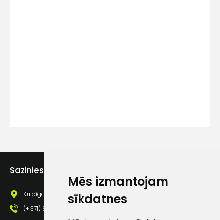
Kontakttālrunis
Ziņojums
Piekrītu SIA Hards interne
Sazinies ar mums
lietošanas noteikumiem
Mēs izmantojam
Piekrītu saņemt jaunumu
Kuldīgas iela 69a, Saldus, Saldus nov., LV - 3801
sīkdatnes
pastā
(+ 371) 63 881 186