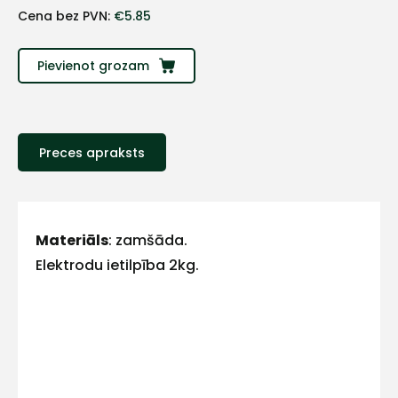
+
Cena bez PVN:
€
5.85
Sazinies
Pievienot grozam
ar
mums!
Preces apraksts
Atbildēsim
pēc
iespējas
ātrāk
Materiāls
: zamšāda.
Vārds
Elektrodu ietilpība 2kg.
E-pasts