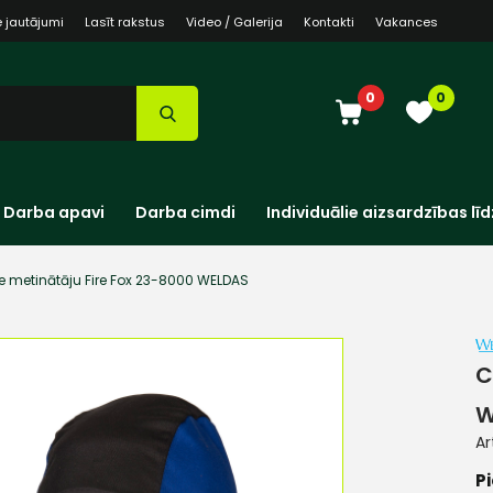
e jautājumi
Lasīt rakstus
Video / Galerija
Kontakti
Vakances
0
0
Darba apavi
Darba cimdi
Individuālie aizsardzības līd
 metinātāju Fire Fox 23-8000 WELDAS
C
W
Ar
Pi