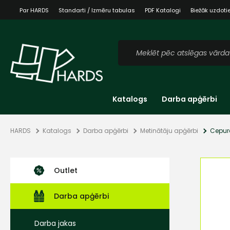
Par HARDS
Standarti / Izmēru tabulas
PDF Katalogi
Biežāk uzdoti
Katalogs
Darba apģērbi
HARDS
Katalogs
Darba apģērbi
Metinātāju apģērbi
Cepure
Outlet
Darba apģērbi
Darba jakas