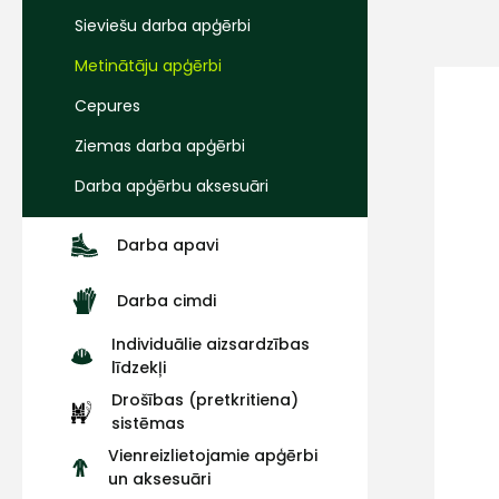
Sieviešu darba apģērbi
Metinātāju apģērbi
Cepures
Ziemas darba apģērbi
Darba apģērbu aksesuāri
Darba apavi
Darba cimdi
Individuālie aizsardzības
līdzekļi
Drošības (pretkritiena)
sistēmas
Vienreizlietojamie apģērbi
un aksesuāri