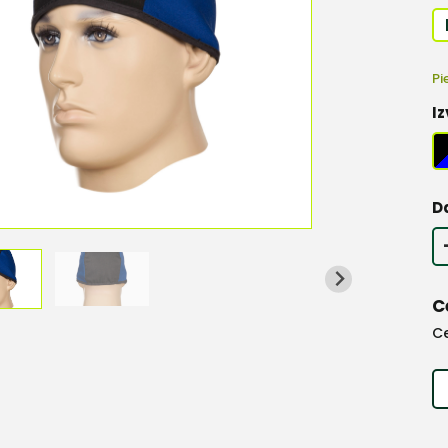
Pi
Iz
D
C
C