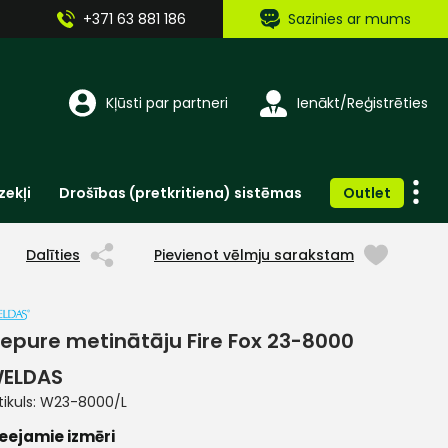
+371 63 881 186
Sazinies ar mums
Kļūsti par partneri
Ienākt/Reģistrēties
zekļi
Drošības (pretkritiena) sistēmas
Outlet
Vienreizlietojamie apģērbi un aksesuāri
Brīdinošās zīmes, lentes, uzlīmes
Dalīties
Pievienot vēlmju sarakstam
epure metinātāju Fire Fox 23-8000
ELDAS
tikuls:
W23-8000/L
eejamie izmēri