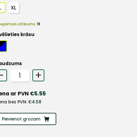
L
XL
eejamais atlikums:
11
vēlieties krāsu
audzums
-
+
ena ar PVN
€
5.55
ena bez PVN:
€
4.58
Pievienot grozam