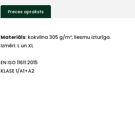
Preces apraksts
Materiāls
: kokvilna 305 g/m², liesmu izturīga.
Izmēri: L un XL
EN ISO 11611:2015
+
KLASE 1/A1+A2
Sazinies
ar