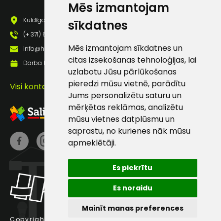
Mēs izmantojam
pastā
Kuldīgas iela 69a, Saldus, Saldus nov., LV - 3801
sīkdatnes
(+ 371) 63 881 186
Sūtīt ziņojumu
Mēs izmantojam sīkdatnes un
info@hards.lv
citas izsekošanas tehnoloģijas, lai
Darba laiks: Darbadienās: 8:00 - 17:00
uzlabotu Jūsu pārlūkošanas
Klientu
pieredzi mūsu vietnē, parādītu
Visi kontakti
Jums personalizētu saturu un
atbalsts
mērķētas reklāmas, analizētu
mūsu vietnes datplūsmu un
Darbdienās:
saprastu, no kurienes nāk mūsu
8:00 – 17:00
apmeklētāji.
(+371) 63 881
186
Es piekrītu
info@hards.lv
Es noraidu
Mainīt manas preferences
Copyright © 2025 Hards SIA.