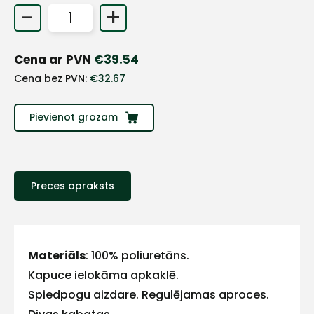
-
+
+
Cena ar PVN
€
39.54
Sazinies
Cena bez PVN:
€
32.67
ar
Pievienot grozam
mums!
Atbildēsim
pēc
iespējas
Preces apraksts
ātrāk
Vārds
Materiāls
: 100% poliuretāns.
Kapuce ielokāma apkaklē.
Spiedpogu aizdare. Regulējamas aproces.
E-pasts