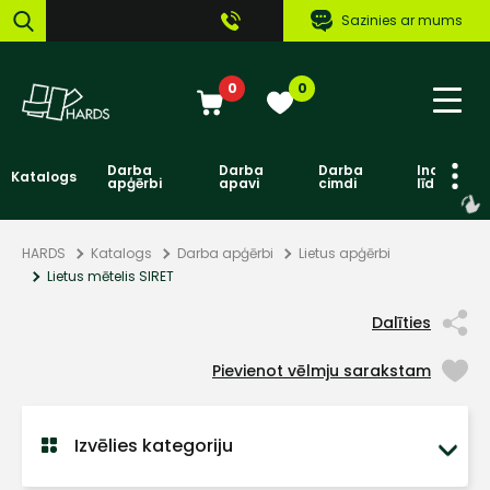
Sazinies ar mums
0
0
Darba
Darba
Darba
Individuāl
Katalogs
apģērbi
apavi
cimdi
līdzekļi
HARDS
Katalogs
Darba apģērbi
Lietus apģērbi
Lietus mētelis SIRET
Dalīties
Pievienot vēlmju sarakstam
Izvēlies kategoriju