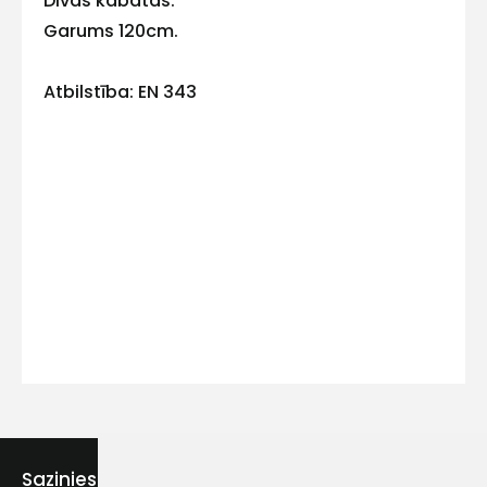
Divas kabatas.
Garums 120cm.
Atbilstība: EN 343
Kontakttālrunis
Ziņojums
Piekrītu SIA Hards interne
lietošanas noteikumiem
Piekrītu saņemt jaunumu
Sazinies ar mums