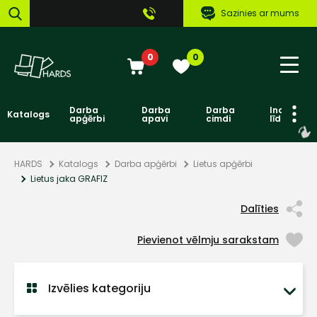
Sazinies ar mums
0
0
Darba
Darba
Darba
Individuāl
Katalogs
apģērbi
apavi
cimdi
līdzekļi
HARDS
Katalogs
Darba apģērbi
Lietus apģērbi
Lietus jaka GRAFIZ
Dalīties
Pievienot vēlmju sarakstam
Izvēlies kategoriju