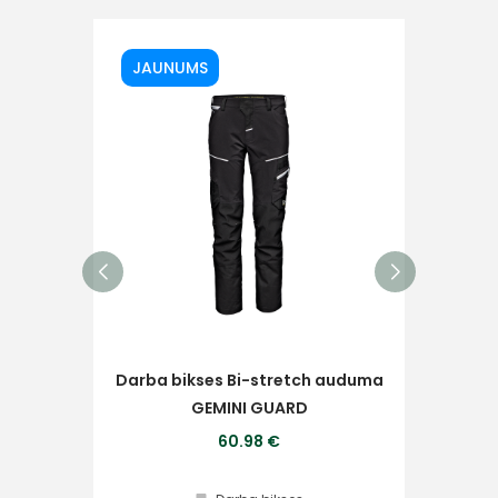
Ziņojums
JAUNUMS
Piekrītu SIA Hards interne
lietošanas noteikumiem
Piekrītu saņemt jaunumu
pastā
Darba bikses Bi-stretch auduma
Darb
GEMINI GUARD
Sūtīt ziņojumu
60.98 €
Klientu