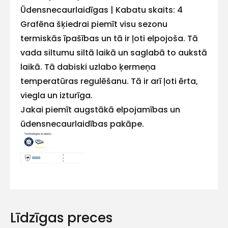
Ūdensnecaurlaidīgas | Kabatu skaits: 4
mums!
Grafēna šķiedrai piemīt visu sezonu
Atbildēsim
termiskās īpašības un tā ir ļoti elpojoša. Tā
pēc
iespējas
vada siltumu siltā laikā un saglabā to aukstā
ātrāk
laikā. Tā dabiski uzlabo ķermeņa
temperatūras regulēšanu. Tā ir arī ļoti ērta,
Vārds
viegla un izturīga.
Jakai piemīt augstākā elpojamības un
ūdensnecaurlaidības pakāpe.
E-pasts
Kontakttālrunis
Līdzīgas preces