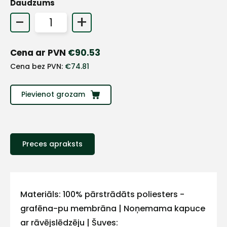
Daudzums
-
+
Cena ar PVN
€
90.53
Cena bez PVN:
€
74.81
Pievienot grozam
Preces apraksts
+
Sazinies
Materiāls: 100% pārstrādāts poliesters -
grafēna-pu membrāna | Noņemama kapuce
ar
ar rāvējslēdzēju | Šuves: