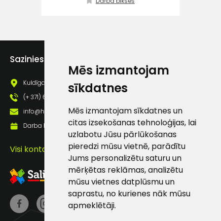
Darba bikses
atbalsts
Darbdienās:
8:00 – 17:00
Sazinies ar mums
Mēs izmantojam
(+371) 63 881
186
Kuldīgas iela 69a, Saldus, Saldus nov., LV - 3801
sīkdatnes
(+ 371) 63 881 186
info@hards.lv
Mēs izmantojam sīkdatnes un
info@hards.lv
citas izsekošanas tehnoloģijas, lai
Darba laiks: Darbadienās: 8:00 - 17:00
uzlabotu Jūsu pārlūkošanas
pieredzi mūsu vietnē, parādītu
Visi kontakti
Jums personalizētu saturu un
mērķētas reklāmas, analizētu
mūsu vietnes datplūsmu un
saprastu, no kurienes nāk mūsu
apmeklētāji.