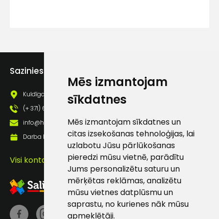
Piekrītu SIA Hards interne
lietošanas noteikumiem
Piekrītu saņemt jaunumu
pastā
Sazinies ar mums
Mēs izmantojam
Sūtīt ziņojumu
Kuldīgas iela 69a, Saldus, Saldus nov., LV - 3801
sīkdatnes
Klientu
(+ 371) 63 881 186
Mēs izmantojam sīkdatnes un
info@hards.lv
atbalsts
citas izsekošanas tehnoloģijas, lai
Darba laiks: Darbadienās: 8:00 - 17:00
uzlabotu Jūsu pārlūkošanas
pieredzi mūsu vietnē, parādītu
Visi kontakti
Darbdienās:
Jums personalizētu saturu un
8:00 – 17:00
mērķētas reklāmas, analizētu
(+371) 63 881
mūsu vietnes datplūsmu un
186
saprastu, no kurienes nāk mūsu
apmeklētāji.