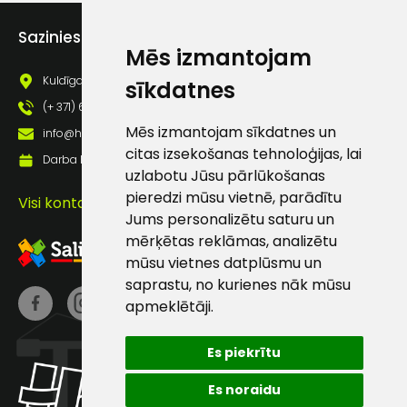
Piekrītu saņemt jaunumu
pastā
Sazinies ar mums
Mēs izmantojam
Kuldīgas iela 69a, Saldus, Saldus nov., LV - 3801
sīkdatnes
Sūtīt ziņojumu
(+ 371) 63 881 186
Mēs izmantojam sīkdatnes un
info@hards.lv
citas izsekošanas tehnoloģijas, lai
Klientu
Darba laiks: Darbadienās: 8:00 - 17:00
uzlabotu Jūsu pārlūkošanas
pieredzi mūsu vietnē, parādītu
atbalsts
Visi kontakti
Jums personalizētu saturu un
mērķētas reklāmas, analizētu
Darbdienās:
mūsu vietnes datplūsmu un
8:00 – 17:00
saprastu, no kurienes nāk mūsu
(+371) 63 881
apmeklētāji.
186
Es piekrītu
info@hards.lv
Es noraidu