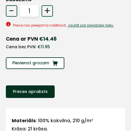
-
+
+
Prece nav pieejama noliktavā.
Jautāt par piegādes laiku
Sazinies
Cena ar PVN
€
14.46
Cena bez PVN:
€
11.95
ar
mums!
Pievienot grozam
Atbildēsim
pēc
iespējas
ātrāk
Preces apraksts
Vārds
Materiāls
: 100% kokvilna, 210 g/m²
Krāsa: 21 krāsa.