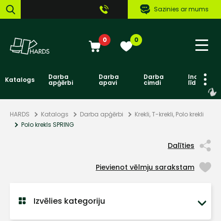
Sazinies ar mums
0
0
Darba
Darba
Darba
Individuāl
Katalogs
apģērbi
apavi
cimdi
līdzekļi
HARDS
Katalogs
Darba apģērbi
Krekli, T-krekli, Polo krekli
Polo krekls SPRING
Dalīties
Pievienot vēlmju sarakstam
Izvēlies kategoriju