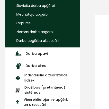
Sieviešu darba apģērbi
Metinātāju apģērbi
Cepures
Ziemas darba apģērbi
Darba apģērbu aksesuāri
Darba apavi
Darba cimdi
Individuālie aizsardzības
līdzekļi
Drošības (pretkritiena)
sistēmas
Vienreizlietojamie apģērbi
un aksesuāri