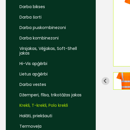
Darba bikses
Darba šorti
Darba puskombinezoni
Darba kombinezoni
Virsjakas, Vējjakas, Soft-Shell
jakas
Hi-Vis apģērbi
Lietus apģērbi
Darba vestes
Džemperi, flīsa, trikotāžas jakas
Krekli, T-krekli, Polo krekli
Halāti, priekšauti
Termoveļa