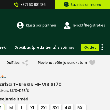
+371 63 881 186
Sazinies ar mums
Kļūsti par partneri
Ienākt/Reģistrēties
zekļi
Drošības (pretkritiena) sistēmas
Outlet
Vienreizlietojamie apģērbi un aksesuāri
Brīdinošās zīmes, lentes, uzlīmes
Dalīties
Pievienot vēlmju sarakstam
arba T-krekls HI-VIS S170
tikuls:
S170-DZE/S
eejamie izmēri
S
M
L
XL
2XL
3XL
4XL
5XL