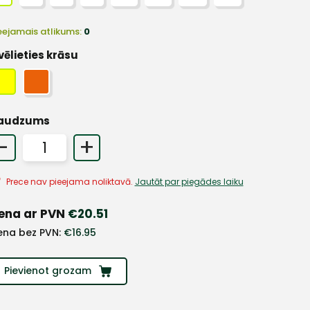
eejamais atlikums:
0
vēlieties krāsu
audzums
-
+
Prece nav pieejama noliktavā.
Jautāt par piegādes laiku
ena ar PVN
€
20.51
ena bez PVN:
€
16.95
Pievienot grozam