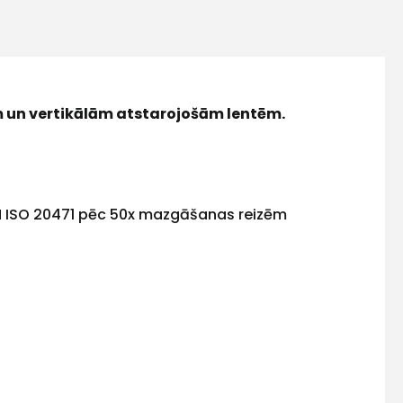
 un vertikālām atstarojošām lentēm.
ši EN ISO 20471 pēc 50x mazgāšanas reizēm