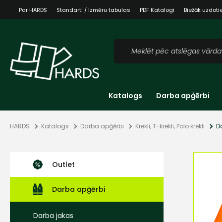
Par HARDS
Standarti / Izmēru tabulas
PDF Katalogi
Biežāk uzdoti
Katalogs
Darba apģērbi
HARDS
Katalogs
Darba apģērbi
Krekli, T-krekli, Polo krekli
D
Outlet
Darba apģērbi
Darba jakas