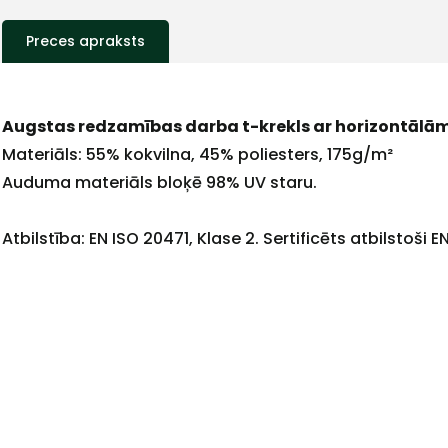
Preces apraksts
Augstas redzamības darba t-krekls ar horizontālām
Materiāls: 55% kokvilna, 45% poliesters, 175g/m²
Auduma materiāls bloķē 98% UV staru.
+
Atbilstība: EN ISO 20471, Klase 2. Sertificēts atbilsto
Sazinies
ar