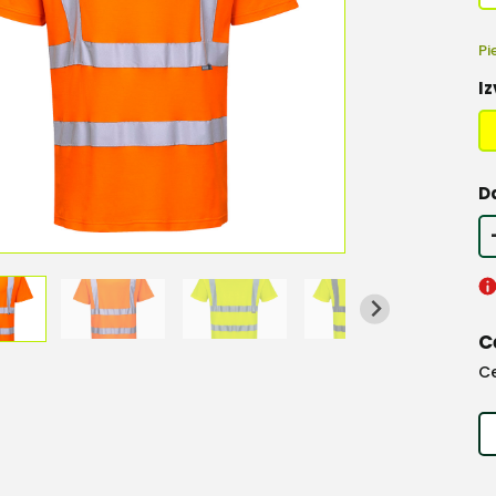
Pi
Iz
D
C
C