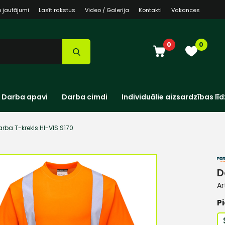
e jautājumi
Lasīt rakstus
Video / Galerija
Kontakti
Vakances
0
0
Darba apavi
Darba cimdi
Individuālie aizsardzības līd
arba T-krekls HI-VIS S170
D
Ar
Pi