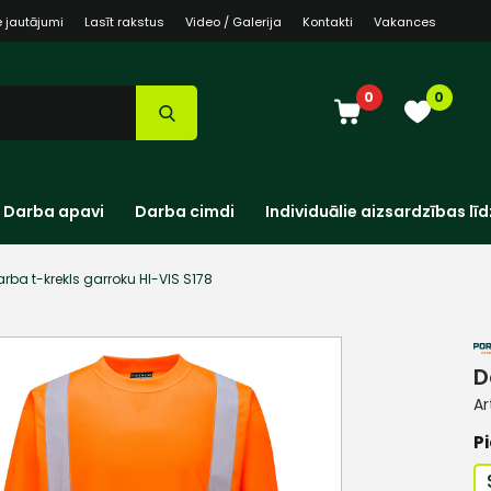
e jautājumi
Lasīt rakstus
Video / Galerija
Kontakti
Vakances
0
0
Darba apavi
Darba cimdi
Individuālie aizsardzības līd
arba t-krekls garroku HI-VIS S178
D
Ar
Pi