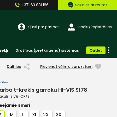
+371 63 881 186
Sazinies ar mums
Kļūsti par partneri
Ienākt/Reģistrēties
zekļi
Drošības (pretkritiena) sistēmas
Outlet
Vienreizlietojamie apģērbi un aksesuāri
Brīdinošās zīmes, lentes, uzlīmes
Dalīties
Pievienot vēlmju sarakstam
arba t-krekls garroku HI-VIS S178
tikuls:
S178-OR/S
eejamie izmēri
S
M
L
XL
2XL
3XL