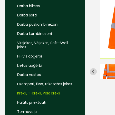
Darba bikses
Darba šorti
Darba puskombinezoni
Darba kombinezoni
Virsjakas, Vējjakas, Soft-Shell
jakas
Hi-Vis apģērbi
Lietus apģērbi
Darba vestes
Džemperi, flīsa, trikotāžas jakas
Krekli, T-krekli, Polo krekli
Halāti, priekšauti
Termoveļa