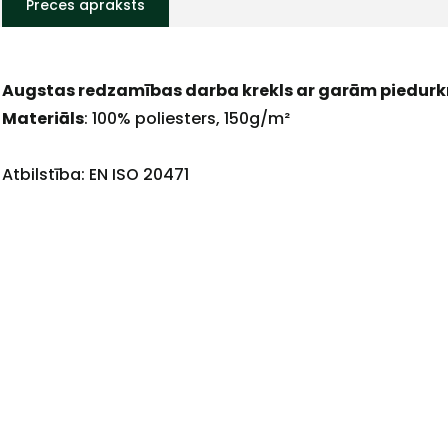
Preces apraksts
Augstas redzamības darba krekls ar garām piedur
Materiāls
: 100% poliesters, 150g/m²
Atbilstība: EN ISO 20471
+
Sazinies
ar