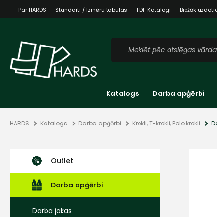
Par HARDS
Standarti / Izmēru tabulas
PDF Katalogi
Biežāk uzdoti
Katalogs
Darba apģērbi
HARDS
Katalogs
Darba apģērbi
Krekli, T-krekli, Polo krekli
D
Outlet
Darba apģērbi
Darba jakas