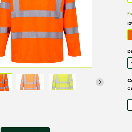
Pi
Iz
D
C
C