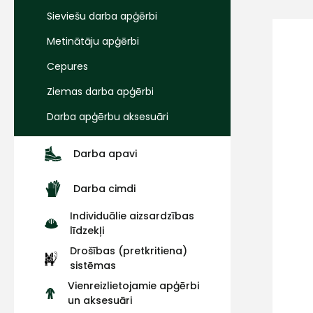
Sieviešu darba apģērbi
Metinātāju apģērbi
Cepures
Ziemas darba apģērbi
Darba apģērbu aksesuāri
Darba apavi
Darba cimdi
Individuālie aizsardzības
līdzekļi
Drošības (pretkritiena)
sistēmas
Vienreizlietojamie apģērbi
un aksesuāri