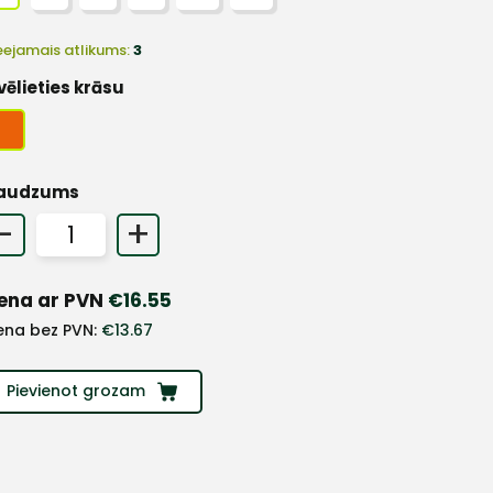
eejamais atlikums:
3
vēlieties krāsu
audzums
-
+
ena ar PVN
€
16.55
ena bez PVN:
€
13.67
Pievienot grozam