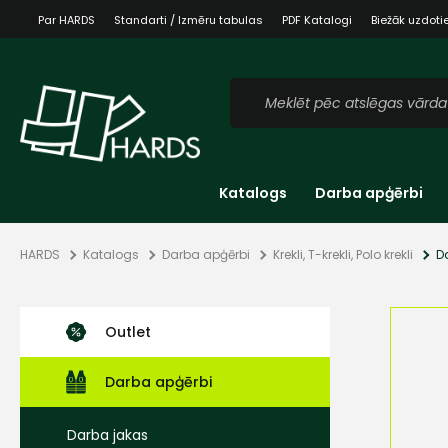
Par HARDS
Standarti / Izmēru tabulas
PDF Katalogi
Biežāk uzdoti
Katalogs
Darba apģērbi
HARDS
Katalogs
Darba apģērbi
Krekli, T-krekli, Polo krekli
D
Outlet
Darba apģērbi
Darba jakas