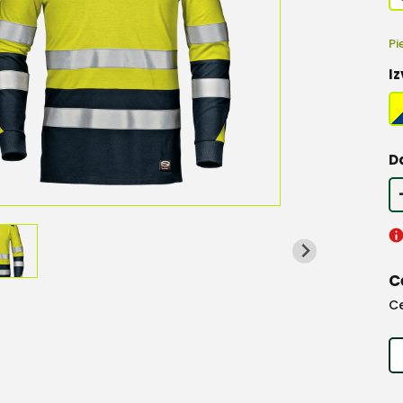
Pi
Iz
D
C
C