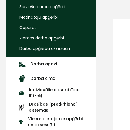
Sieviešu darba apģērbi
Metinātāju apģērbi
Cepures
Ziemas darba apģērbi
Darba apģērbu aksesuāri
Darba apavi
Darba cimdi
Individuālie aizsardzības
līdzekļi
Drošības (pretkritiena)
sistēmas
Vienreizlietojamie apģērbi
un aksesuāri