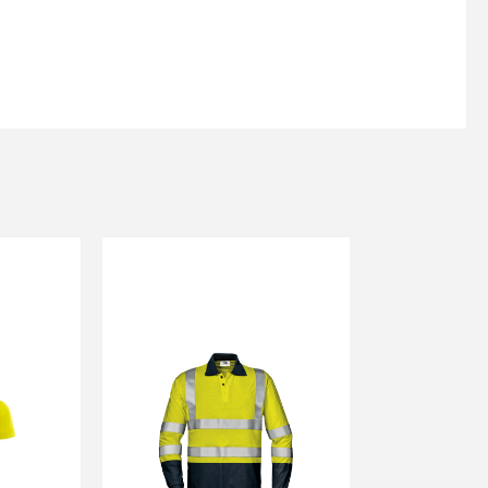
s
Kontakttālrunis