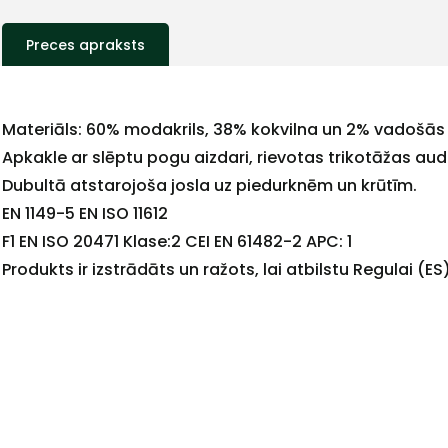
Preces apraksts
Materiāls: 60% modakrils, 38% kokvilna un 2% vadošās
Apkakle ar slēptu pogu aizdari, rievotas trikotāžas a
Dubultā atstarojoša josla uz piedurknēm un krūtīm.
EN 1149-5 EN ISO 11612
F1 EN ISO 20471 Klase:2 CEI EN 61482-2 APC: 1
Produkts ir izstrādāts un ražots, lai atbilstu Regulai 
+