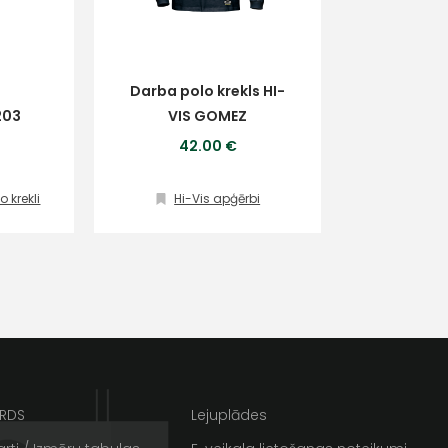
Darba polo krekls HI-
203
VIS GOMEZ
42.00 €
lo krekli
Hi-Vis apģērbi
ta veikala
un
privātuma politikai
s un īpašos piedāvājumus e-
ARDS
Lejuplādes