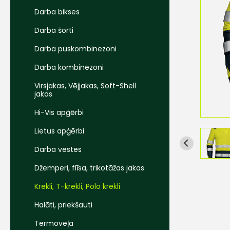
Darba bikses
Darba šorti
Darba puskombinezoni
Darba kombinezoni
Virsjakas, Vējjakas, Soft-Shell
jakas
Hi-Vis apģērbi
Lietus apģērbi
Darba vestes
Džemperi, flīsa, trikotāžas jakas
Krekli, T-krekli, Polo krekli
Halāti, priekšauti
Termoveļa