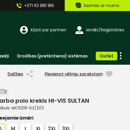
+371 63 881 186
Sazinies ar mums
Kļūsti par partneri
Ienākt/Reģistrēties
zekļi
Drošības (pretkritiena) sistēmas
Outlet
Vienreizlietojamie apģērbi un aksesuāri
Brīdinošās zīmes, lentes, uzlīmes
Dalīties
Pievienot vēlmju sarakstam
arba polo krekls HI-VIS SULTAN
tikuls:
MC6219-DZ/ZI/S
eejamie izmēri
S
M
L
XL
2XL
3XL