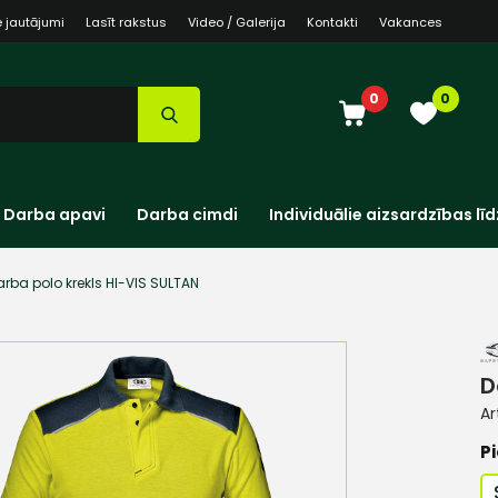
e jautājumi
Lasīt rakstus
Video / Galerija
Kontakti
Vakances
0
0
Darba apavi
Darba cimdi
Individuālie aizsardzības līd
arba polo krekls HI-VIS SULTAN
D
Ar
Pi