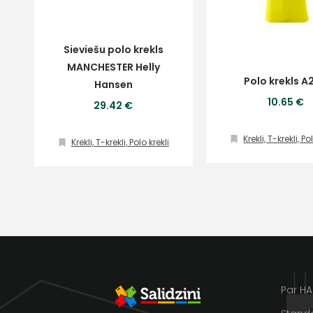
Ziņojums
Sieviešu polo krekls
Klientu
MANCHESTER Helly
Polo krekls A
Hansen
10.65 €
29.42 €
atbalsts
Krekli, T-krekli, Po
Krekli, T-krekli, Polo krekli
Piekrītu SIA Hards interne
lietošanas noteikumiem
Darbdienās:
Piekrītu saņemt jaunumu
8:00 – 17:00
pastā
(+371) 63 881
186
Sūtīt ziņojumu
info@hards.lv
Par H