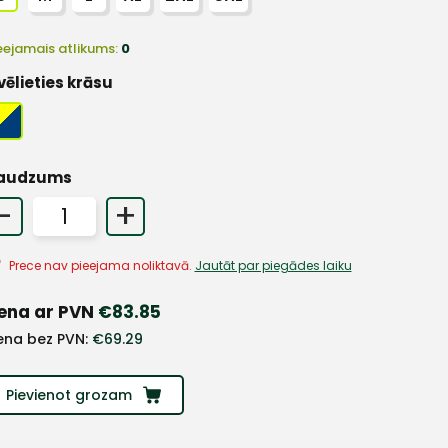
eejamais atlikums:
0
vēlieties krāsu
audzums
-
+
Prece nav pieejama noliktavā.
Jautāt par piegādes laiku
ena ar PVN
€
83.85
ena bez PVN:
€
69.29
Pievienot grozam