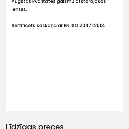
Augstas kvalitātes gaismu atstarojošas
lentes.
mums!
Atbildēsim
Sertificēts saskaņā ar EN ISO 20471:2013.
pēc
iespējas
ātrāk
Vārds
E-pasts
Kontakttālrunis
Līdzīgas preces