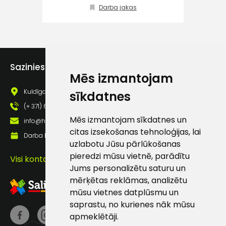
Darba jakas
atbalsts
Darbdienās:
8:00 – 17:00
Sazinies ar mums
Mēs izmantojam
(+371) 63 881
186
Kuldīgas iela 69a, Saldus, Saldus nov., LV - 3801
sīkdatnes
(+ 371) 63 881 186
info@hards.lv
Mēs izmantojam sīkdatnes un
info@hards.lv
citas izsekošanas tehnoloģijas, lai
Darba laiks: Darbadienās: 8:00 - 17:00
uzlabotu Jūsu pārlūkošanas
pieredzi mūsu vietnē, parādītu
Visi kontakti
Jums personalizētu saturu un
mērķētas reklāmas, analizētu
mūsu vietnes datplūsmu un
saprastu, no kurienes nāk mūsu
apmeklētāji.