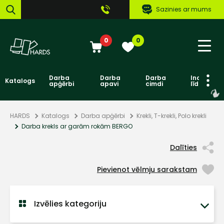
Sazinies ar mums
0
0
Darba
Darba
Darba
Individuāl
Katalogs
apģērbi
apavi
cimdi
līdzekļi
HARDS
Katalogs
Darba apģērbi
Krekli, T-krekli, Polo krekli
Darba krekls ar garām rokām BERGO
Dalīties
Pievienot vēlmju sarakstam
Izvēlies kategoriju