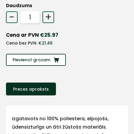
Daudzums
-
+
Cena ar PVN
€
25.97
Cena bez PVN:
€
21.46
Pievienot grozam
Preces apraksts
+
Sazinies
izgatavots no 100% poliestera, elpojošs,
ūdensizturīgs un ātri žūstošs materiāls.
ar