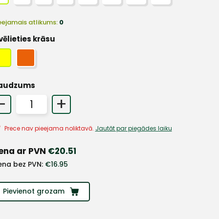
eejamais atlikums:
0
vēlieties krāsu
audzums
-
+
Prece nav pieejama noliktavā.
Jautāt par piegādes laiku
ena ar PVN
€
20.51
ena bez PVN:
€
16.95
Pievienot grozam