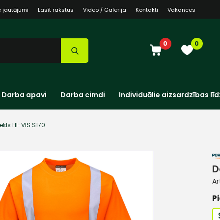
e jautājumi
Lasīt rakstus
Video / Galerija
Kontakti
Vakances
0
0
Darba apavi
Darba cimdi
Individuālie aizsardzības līd
ekls HI-VIS S170
D
Ar
Pi