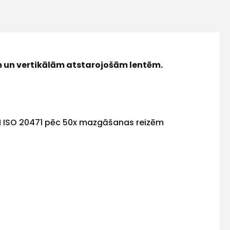
 un vertikālām atstarojošām lentēm.
ši EN ISO 20471 pēc 50x mazgāšanas reizēm