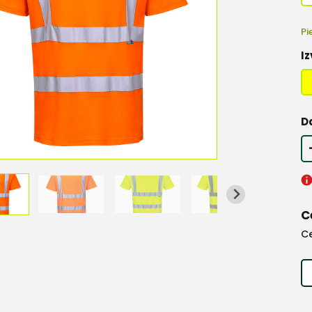
Pi
Iz
D
C
C