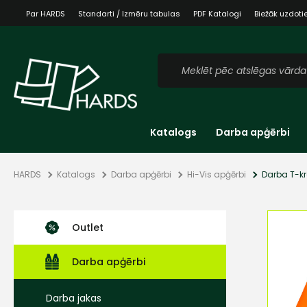
Par HARDS
Standarti / Izmēru tabulas
PDF Katalogi
Biežāk uzdoti
Katalogs
Darba apģērbi
HARDS
Katalogs
Darba apģērbi
Hi-Vis apģērbi
Darba T-kr
Outlet
Darba apģērbi
Darba jakas