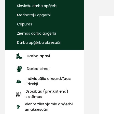
Sieviešu darba apģērbi
Metinātāju apģērbi
Cepures
Ziemas darba apģērbi
Darba apģērbu aksesuāri
Darba apavi
Darba cimdi
Individuālie aizsardzības
līdzekļi
Drošības (pretkritiena)
sistēmas
Vienreizlietojamie apģērbi
un aksesuāri