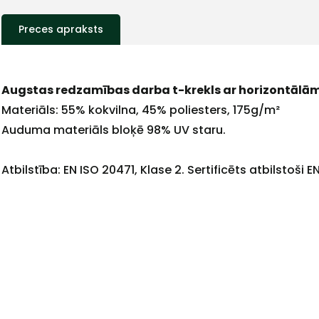
Preces apraksts
Augstas redzamības darba t-krekls ar horizontālām
Materiāls: 55% kokvilna, 45% poliesters, 175g/m²
Auduma materiāls bloķē 98% UV staru.
+
Atbilstība: EN ISO 20471, Klase 2. Sertificēts atbilsto
Sazinies
ar