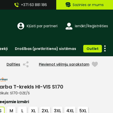
+371 63 881 186
Sazinies ar mums
Kļūsti par partneri
Ienākt/Reģistrēties
zekļi
Drošības (pretkritiena) sistēmas
Outlet
Vienreizlietojamie apģērbi un aksesuāri
Brīdinošās zīmes, lentes, uzlīmes
Dalīties
Pievienot vēlmju sarakstam
arba T-krekls HI-VIS S170
tikuls:
S170-DZE/S
eejamie izmēri
S
M
L
XL
2XL
3XL
4XL
5XL