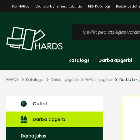
Par HARDS
Standarti / Izmēru tabulas
PDF Katalogi
Biežāk uzdoti
Katalogs
Darba apģērbi
HARDS
Katalogs
Darba apģērbi
Hi-Vis apģērbi
Darba biks
Outlet
Darba apģērbi
Darba jakas