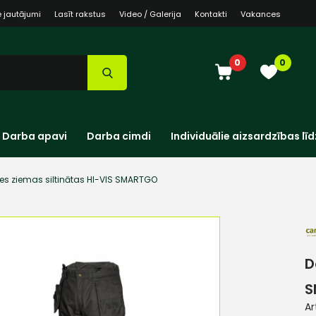
e jautājumi
Lasīt rakstus
Video / Galerija
Kontakti
Vakances
0
0
Darba apavi
Darba cimdi
Individuālie aizsardzības līd
es ziemas siltinātas HI-VIS SMARTGO
D
S
Ar