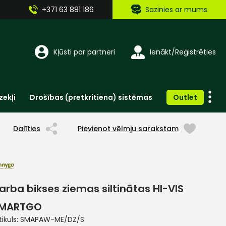
+371 63 881 186
Sazinies ar mums
Kļūsti par partneri
Ienākt/Reģistrēties
zekļi
Drošības (pretkritiena) sistēmas
Outlet
Vienreizlietojamie apģērbi un aksesuāri
Brīdinošās zīmes, lentes, uzlīmes
Dalīties
Pievienot vēlmju sarakstam
arba bikses ziemas siltinātas HI-VIS
MARTGO
tikuls:
SMAPAW-ME/DZ/S