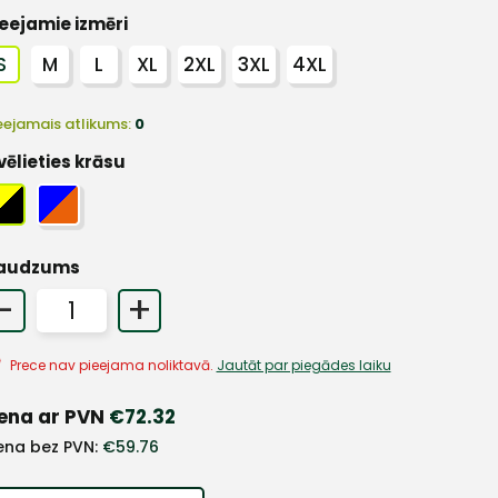
eejamie izmēri
S
M
L
XL
2XL
3XL
4XL
eejamais atlikums:
0
vēlieties krāsu
audzums
-
+
Prece nav pieejama noliktavā.
Jautāt par piegādes laiku
ena ar PVN
€
72.32
ena bez PVN:
€
59.76