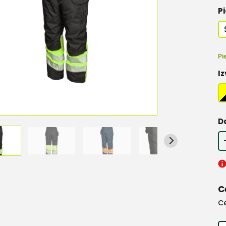
Pi
Pi
Iz
D
C
C