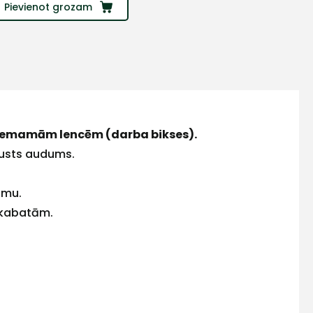
Pievienot grozam
ņemamām lencēm (darba bikses).
 austs audums.
tumu.
m kabatām.