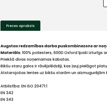
Preces apraksts
Augstas redzamības darba puskombinezons ar no
+
Materiāls
: 100% poliesters, 600D Oxford īpaši izturīgs
Priekšā divas noņemamas kabatas.
Bikšu staru galos ir rāvējslēdzēji, kas ļauj pielāgot pla
Atstarojošas lentes uz bikšu starām un aizmugurējā
Sazinies
Atbilstība: EN ISO 20471:1
EN 342
ar
EN 343