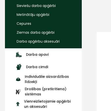
Sieviešu darba apģērbi
Metinātāju apģērbi
Cepures
Ziemas darba apģērbi
Darba apģērbu aksesuāri
Darba apavi
Darba cimdi
Individuālie aizsardzības
līdzekļi
Drošības (pretkritiena)
sistēmas
Vienreizlietojamie apģērbi
un aksesuāri