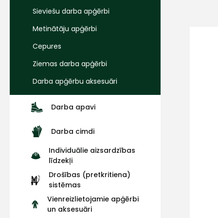
Sieviešu darba apģērbi
Metinātāju apģērbi
Cepures
Ziemas darba apģērbi
Darba apģērbu aksesuāri
Darba apavi
Darba cimdi
Individuālie aizsardzības
līdzekļi
Drošības (pretkritiena)
sistēmas
Vienreizlietojamie apģērbi
un aksesuāri