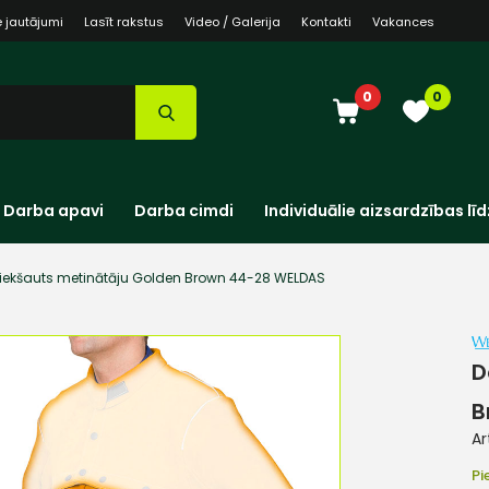
e jautājumi
Lasīt rakstus
Video / Galerija
Kontakti
Vakances
0
0
Darba apavi
Darba cimdi
Individuālie aizsardzības līd
iekšauts metinātāju Golden Brown 44-28 WELDAS
D
B
Ar
Pi