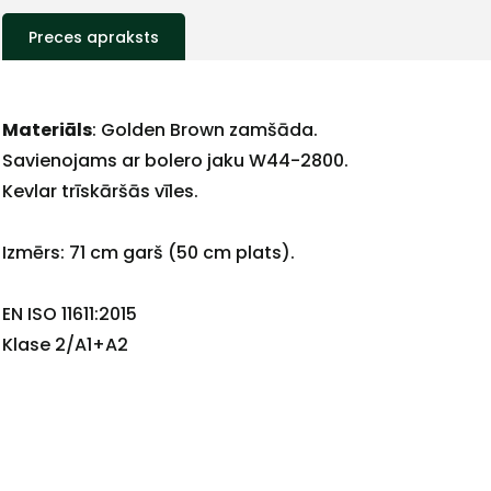
Preces apraksts
Materiāls
: Golden Brown zamšāda.
Savienojams ar bolero jaku W44-2800.
Kevlar trīskāršās vīles.
+
Izmērs: 71 cm garš (50 cm plats).
EN ISO 11611:2015
Klase 2/A1+A2
Sazinies
ar