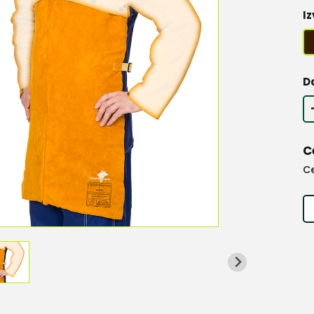
Iz
D
C
C