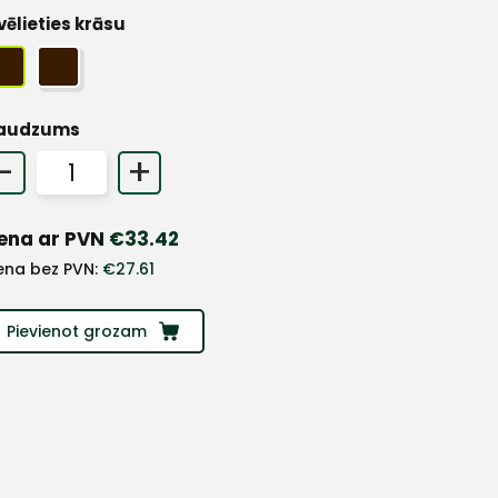
vēlieties krāsu
audzums
-
+
ena ar PVN
€
33.42
ena bez PVN:
€
27.61
Pievienot grozam