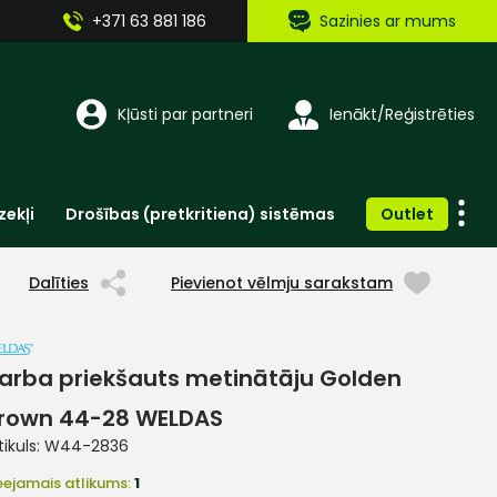
+371 63 881 186
Sazinies ar mums
Kļūsti par partneri
Ienākt/Reģistrēties
zekļi
Drošības (pretkritiena) sistēmas
Outlet
Vienreizlietojamie apģērbi un aksesuāri
Brīdinošās zīmes, lentes, uzlīmes
Dalīties
Pievienot vēlmju sarakstam
arba priekšauts metinātāju Golden
rown 44-28 WELDAS
tikuls:
W44-2836
eejamais atlikums:
1