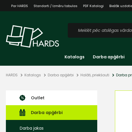
Par HARDS
Standarti / Izmēru tabulas
PDF Katalogi
Biežāk uzdoti
Katalogs
Darba apģērbi
HARDS
Katalogs
Darba apģērbi
Halāti, priekšauti
Darba pr
Outlet
Darba apģērbi
Darba jakas