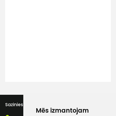
Kontakttālrunis
Ziņojums
Piekrītu SIA Hards interne
lietošanas noteikumiem
Sazinies ar mums
Piekrītu saņemt jaunumu
Mēs izmantojam
pastā