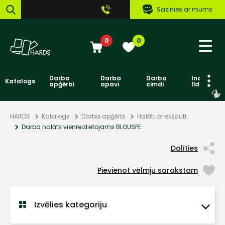
Sazinies ar mums
0
0
Darba
Darba
Darba
Individuāl
Katalogs
apģērbi
apavi
cimdi
līdzekļi
HARDS
Katalogs
Darba apģērbi
Halāti, priekšauti
Darba halāts vienreizlietojams BLOUSPE
Dalīties
Pievienot vēlmju sarakstam
Izvēlies kategoriju