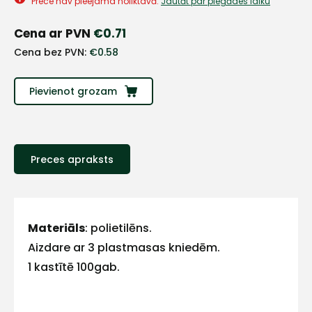
+
Prece nav pieejama noliktavā.
Jautāt par piegādes laiku
Cena ar PVN
€
0.71
Sazinies
Cena bez PVN:
€
0.58
ar
Pievienot grozam
mums!
Atbildēsim
pēc
Preces apraksts
iespējas
ātrāk
Vārds
Materiāls
: polietilēns.
Aizdare ar 3 plastmasas kniedēm.
1 kastītē 100gab.
E-pasts