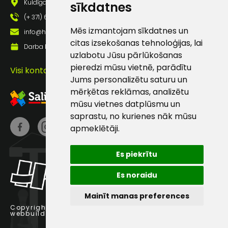
Kuldīgas iela 69a, Saldus, Saldus nov., LV - 3801
sīkdatnes
(+ 371) 63 881 186
Mēs izmantojam sīkdatnes un
info@hards.lv
Sūtīt ziņojumu
citas izsekošanas tehnoloģijas, lai
Darba laiks: Darbadienās: 8:00 - 17:00
uzlabotu Jūsu pārlūkošanas
Klientu
pieredzi mūsu vietnē, parādītu
Visi kontakti
Jums personalizētu saturu un
atbalsts
mērķētas reklāmas, analizētu
mūsu vietnes datplūsmu un
saprastu, no kurienes nāk mūsu
Darbdienās:
apmeklētāji.
8:00 – 17:00
(+371) 63 881
Es piekrītu
186
Es noraidu
info@hards.lv
Mainīt manas preferences
Copyright © 2025 Hards SIA.
webbuilding.lv
interneta veikalu izstrāde