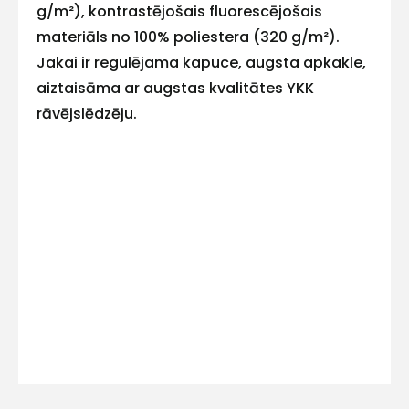
ar
g/m²), kontrastējošais fluorescējošais
materiāls no 100% poliestera (320 g/m²).
mums!
Jakai ir regulējama kapuce, augsta apkakle,
Atbildēsim
aiztaisāma ar augstas kvalitātes YKK
pēc
rāvējslēdzēju.
iespējas
ātrāk
Vārds
E-pasts
Kontakttālrunis