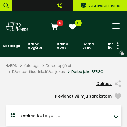
Sazinies ar mums
0
0
Darba
Darba
Darba
Individuāl
Katalogs
apģērbi
apavi
cimdi
līdzekļi
HARDS
Katalogs
Darba apģērbi
Džemperi, flīsa, trikotāžas jakas
Darba jaka BERGO
Dalīties
Pievienot vēlmju sarakstam
Izvēlies kategoriju