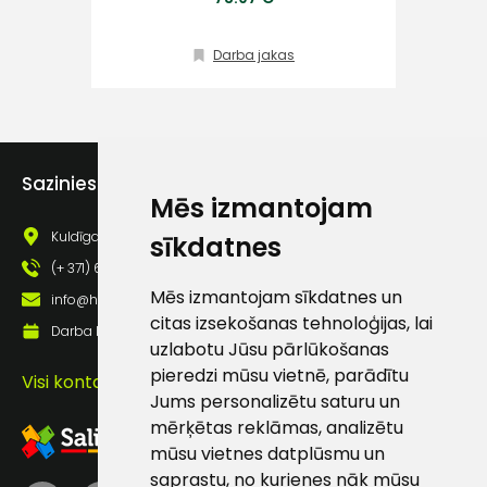
Klientu
Darba jakas
atbalsts
Darbdienās:
8:00 – 17:00
Sazinies ar mums
(+371) 63 881
Mēs izmantojam
186
Kuldīgas iela 69a, Saldus, Saldus nov., LV - 3801
sīkdatnes
info@hards.lv
(+ 371) 63 881 186
Mēs izmantojam sīkdatnes un
info@hards.lv
citas izsekošanas tehnoloģijas, lai
Darba laiks: Darbadienās: 8:00 - 17:00
uzlabotu Jūsu pārlūkošanas
pieredzi mūsu vietnē, parādītu
Visi kontakti
Jums personalizētu saturu un
mērķētas reklāmas, analizētu
mūsu vietnes datplūsmu un
saprastu, no kurienes nāk mūsu