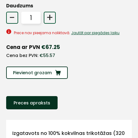
Daudzums
-
+
Prece nav pieejama noliktavā.
Jautāt par piegādes laiku
Cena ar PVN
€
67.25
Cena bez PVN:
€
55.57
Pievienot grozam
+
Preces apraksts
Sazinies
Izgatavots no 100% kokvilnas trikotāžas (320