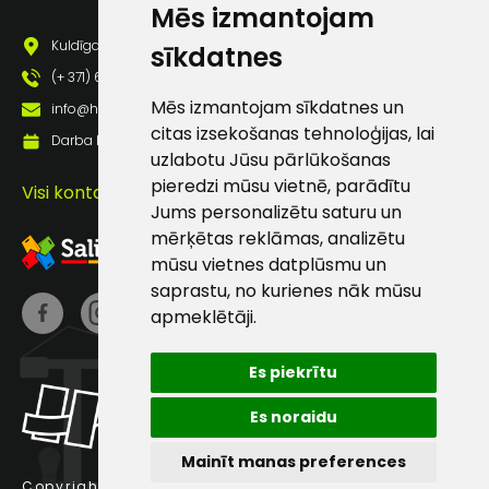
Mēs izmantojam
pastā
Kuldīgas iela 69a, Saldus, Saldus nov., LV - 3801
sīkdatnes
(+ 371) 63 881 186
Sūtīt ziņojumu
Mēs izmantojam sīkdatnes un
info@hards.lv
citas izsekošanas tehnoloģijas, lai
Darba laiks: Darbadienās: 8:00 - 17:00
Klientu
uzlabotu Jūsu pārlūkošanas
pieredzi mūsu vietnē, parādītu
Visi kontakti
Jums personalizētu saturu un
atbalsts
mērķētas reklāmas, analizētu
mūsu vietnes datplūsmu un
Darbdienās:
saprastu, no kurienes nāk mūsu
8:00 – 17:00
apmeklētāji.
(+371) 63 881
186
Es piekrītu
info@hards.lv
Es noraidu
Mainīt manas preferences
Copyright © 2025 Hards SIA.