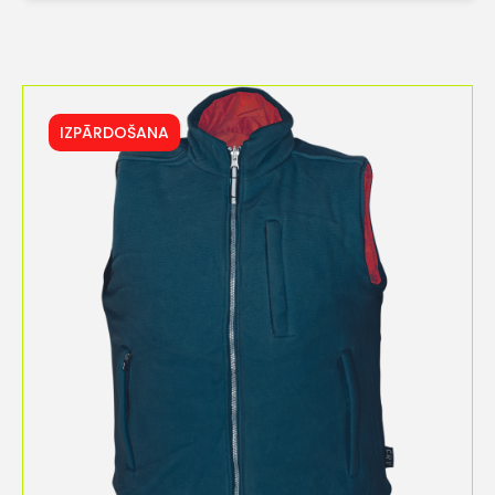
IZPĀRDOŠANA