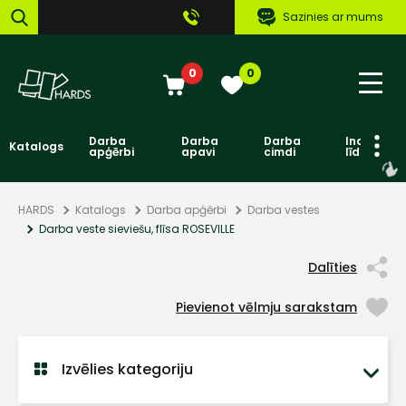
Sazinies ar mums
0
0
Darba
Darba
Darba
Individuāl
Katalogs
apģērbi
apavi
cimdi
līdzekļi
HARDS
Katalogs
Darba apģērbi
Darba vestes
Darba veste sieviešu, flīsa ROSEVILLE
Dalīties
Pievienot vēlmju sarakstam
Izvēlies kategoriju