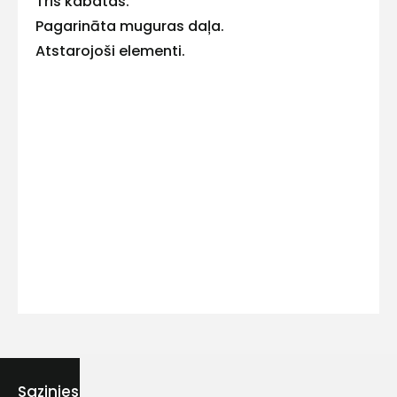
Trīs kabatas.
Pagarināta muguras daļa.
Atstarojoši elementi.
Kontakttālrunis
Ziņojums
Piekrītu SIA Hards interne
lietošanas noteikumiem
Piekrītu saņemt jaunumu
Sazinies ar mums