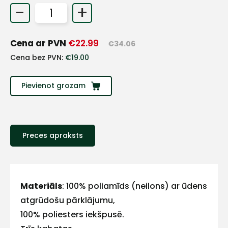
-
+
+
Cena ar PVN
€
22.99
€
34.06
Sazinies
Cena bez PVN:
€
19.00
ar
Pievienot grozam
mums!
Atbildēsim
pēc
iespējas
Preces apraksts
ātrāk
Vārds
Materiāls
: 100% poliamīds (neilons) ar ūdens
atgrūdošu pārklājumu,
100% poliesters iekšpusē.
E-pasts