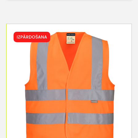
IZPĀRDOŠANA