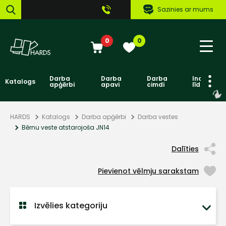
Sazinies ar mums
0
0
Darba
Darba
Darba
Individuāl
Katalogs
apģērbi
apavi
cimdi
līdzekļi
HARDS
Katalogs
Darba apģērbi
Darba vestes
Bērnu veste atstarojoša JN14
Dalīties
Pievienot vēlmju sarakstam
Izvēlies kategoriju