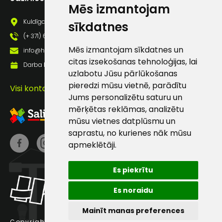
Mēs izmantojam
pastā
Kuldīgas iela 69a, Saldus, Saldus nov., LV - 3801
sīkdatnes
(+ 371) 63 881 186
Sūtīt ziņojumu
Mēs izmantojam sīkdatnes un
info@hards.lv
citas izsekošanas tehnoloģijas, lai
Darba laiks: Darbadienās: 8:00 - 17:00
Klientu
uzlabotu Jūsu pārlūkošanas
pieredzi mūsu vietnē, parādītu
Visi kontakti
Jums personalizētu saturu un
atbalsts
mērķētas reklāmas, analizētu
mūsu vietnes datplūsmu un
Darbdienās:
saprastu, no kurienes nāk mūsu
8:00 – 17:00
apmeklētāji.
(+371) 63 881
186
Es piekrītu
info@hards.lv
Es noraidu
Mainīt manas preferences
Copyright © 2025 Hards SIA.