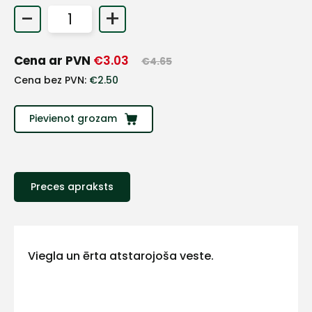
-
+
+
Cena ar PVN
€
3.03
€
4.65
Sazinies
Cena bez PVN:
€
2.50
ar
Pievienot grozam
mums!
Atbildēsim
pēc
iespējas
Preces apraksts
ātrāk
Vārds
Viegla un ērta atstarojoša veste.
E-pasts