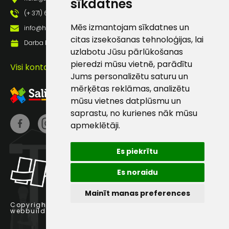
sīkdatnes
Darbdienās:
8:00 – 17:00
(+ 371) 63 881 186
Mēs izmantojam sīkdatnes un
info@hards.lv
(+371) 63 881
citas izsekošanas tehnoloģijas, lai
186
Darba laiks: Darbadienās: 8:00 - 17:00
uzlabotu Jūsu pārlūkošanas
info@hards.lv
pieredzi mūsu vietnē, parādītu
Visi kontakti
Jums personalizētu saturu un
mērķētas reklāmas, analizētu
mūsu vietnes datplūsmu un
saprastu, no kurienes nāk mūsu
apmeklētāji.
Es piekrītu
Es noraidu
Mainīt manas preferences
Copyright © 2025 Hards SIA.
webbuilding.lv
interneta veikalu izstrāde