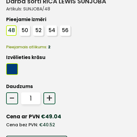
Darba šorti RICA LEWIS SUNJOBA
Artikuls:
SUNJOBA/48
Pieejamie izmēri
48
50
52
54
56
Pieejamais atlikums:
2
Izvēlieties krāsu
Daudzums
-
+
Cena ar PVN
€
49.04
Cena bez PVN:
€
40.52