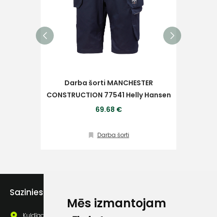
Piekrītu SIA Hards interne
lietošanas noteikumiem
Darba šorti MANCHESTER
Piekrītu saņemt jaunumu
CONSTRUCTION 77541 Helly Hansen
pastā
69.68 €
Darba šorti
Sūtīt ziņojumu
Klientu
Sazinies ar mums
atbalsts
Mēs izmantojam
Kuldīgas iela 69a, Saldus, Saldus nov., LV - 3801