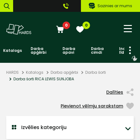
Sazinies ar mums
0
0
Darba
Darba
Darba
Individuāl
Katalogs
apģērbi
apavi
cimdi
līdzekļi
HARDS
Katalogs
Darba apģērbi
Darba šorti
Darba šorti RICA LEWIS SUNJOBA
Dalīties
Pievienot vēlmju sarakstam
Izvēlies kategoriju