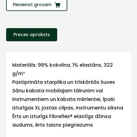
Pievienot grozam
Preces apraksts
Materiāls: 99% kokvilna, 1% elastāns, 322
+
g/m²
Pastiprināta starplika un trīskāršās šuves
Sazinies
Sānu kabata mobilajam tālrunim vai
instrumentiem un kabata mērlentei, īpaši
ar
izturīgas XL jostas cilpas, instrumentu siksna
Ērts un izturīgs Fibreflex® elastīgs džinsa
mums!
audums, ērts taisns piegriezums
Atbildēsim
pēc