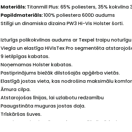
Materiāls:
Titanmill Plus: 65% poliesters, 35% kokvilna
Papildmateriāls:
100% poliestera 600D audums
Stilīgi un dinamiska dizaina PW3 Hi-Vis Holster šorti.
Izturīgs polikokvilnas audums ar Texpel traipu noturīgu
Viegla un elastīga HiVisTex Pro segmentēta atstarojoša
9 ietilpīgas kabatas.
+
Noņemamas Holster kabatas.
Pastiprinājums biežāk dilstošajās apģērba vietās.
Elastīgā jostas vieta, kas nodrošina maksimālu komfor
Āmura cilpa.
Atstarojošas līnijas, lai uzlabotu redzamību
Sazinies
Paaugstināta muguras jostas daļa.
Trīskāršas šuves.
ar
Premium traipu izturīga apdare atgrūž eļļu, ūdeni un n
Karstumizturīga atstarojoša lente.