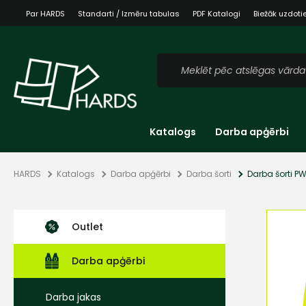
Par HARDS
Standarti / Izmēru tabulas
PDF Katalogi
Biežāk uzdoti
Katalogs
Darba apģērbi
HARDS
Katalogs
Darba apģērbi
Darba šorti
Darba šorti PW
Outlet
Darba apģērbi
Darba jakas