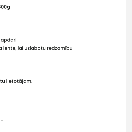
 300g
 apdari
 lente, lai uzlabotu redzamību
tu lietotājam.
etīrumus