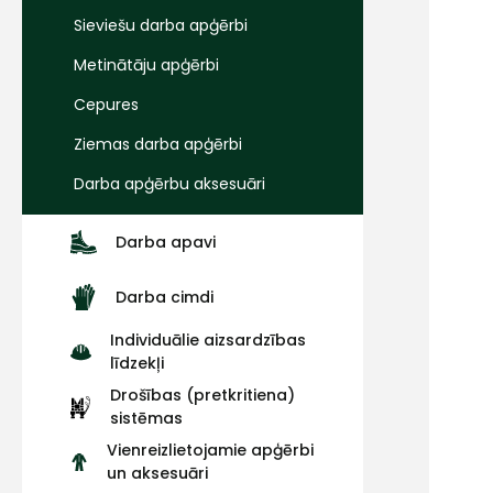
Sieviešu darba apģērbi
Metinātāju apģērbi
Cepures
Ziemas darba apģērbi
Darba apģērbu aksesuāri
Darba apavi
Darba cimdi
Individuālie aizsardzības
līdzekļi
Drošības (pretkritiena)
sistēmas
Vienreizlietojamie apģērbi
un aksesuāri