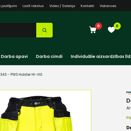
e jautājumi
Lasīt rakstus
Video / Galerija
Kontakti
Vakances
0
0
Darba apavi
Darba cimdi
Individuālie aizsardzības līd
343 - PW3 Holster HI-VIS
D
Ar
Pi
D