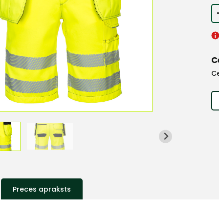
C
C
Preces apraksts