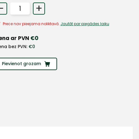
-
+
Prece nav pieejama noliktavā.
Jautāt par piegādes laiku
ena ar PVN
€
0
ena bez PVN:
€
0
Pievienot grozam