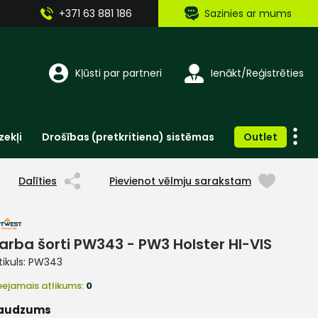
+371 63 881 186
Sazinies ar mums
Kļūsti par partneri
Ienākt/Reģistrēties
zekļi
Drošības (pretkritiena) sistēmas
Outlet
Vienreizlietojamie apģērbi un aksesuāri
Brīdinošās zīmes, lentes, uzlīmes
Dalīties
Pievienot vēlmju sarakstam
arba šorti PW343 - PW3 Holster HI-VIS
tikuls:
PW343
eejamais atlikums:
0
audzums