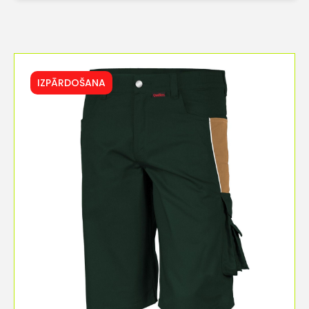
IZPĀRDOŠANA