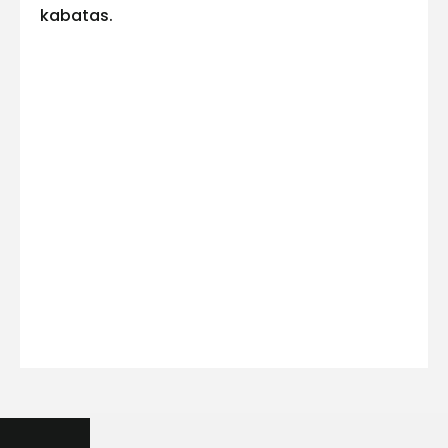
kabatas.
Kontakttālrunis
Ziņojums
Piekrītu SIA Hards interne
lietošanas noteikumiem
Piekrītu saņemt jaunumu