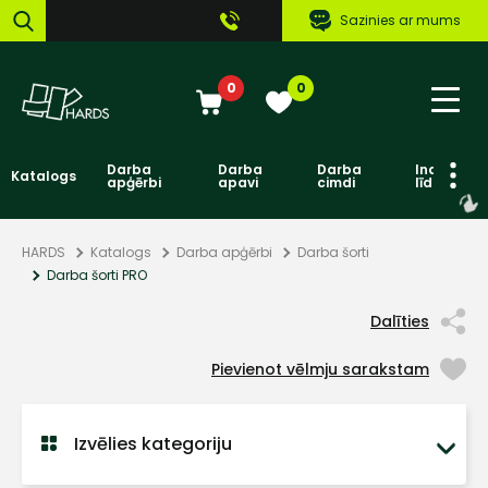
Sazinies ar mums
0
0
Darba
Darba
Darba
Individuāl
Katalogs
apģērbi
apavi
cimdi
līdzekļi
HARDS
Katalogs
Darba apģērbi
Darba šorti
Darba šorti PRO
Dalīties
Pievienot vēlmju sarakstam
Izvēlies kategoriju