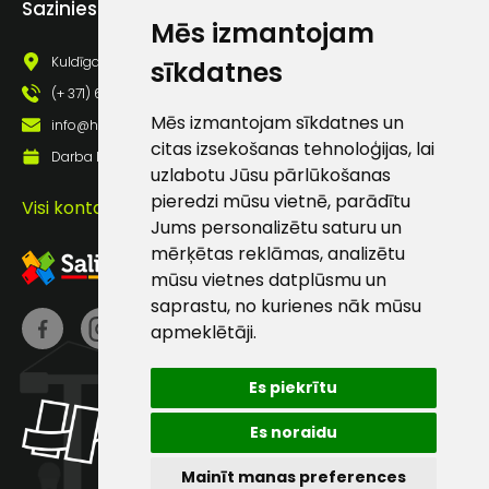
Sazinies ar mums
pastā
Mēs izmantojam
Kuldīgas iela 69a, Saldus, Saldus nov., LV - 3801
sīkdatnes
(+ 371) 63 881 186
Sūtīt ziņojumu
Mēs izmantojam sīkdatnes un
info@hards.lv
citas izsekošanas tehnoloģijas, lai
Darba laiks: Darbadienās: 8:00 - 17:00
Klientu
uzlabotu Jūsu pārlūkošanas
pieredzi mūsu vietnē, parādītu
Visi kontakti
atbalsts
Jums personalizētu saturu un
mērķētas reklāmas, analizētu
mūsu vietnes datplūsmu un
Darbdienās:
saprastu, no kurienes nāk mūsu
8:00 – 17:00
apmeklētāji.
(+371) 63 881
186
Es piekrītu
info@hards.lv
Es noraidu
Mainīt manas preferences