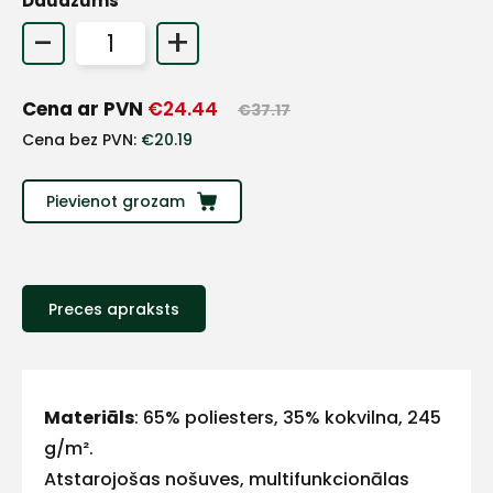
Daudzums
+
-
+
Sazinies
Cena ar PVN
€
24.44
€
37.17
Cena bez PVN:
€
20.19
ar
Pievienot grozam
mums!
Atbildēsim
pēc
iespējas
Preces apraksts
ātrāk
Vārds
Materiāls
: 65% poliesters, 35% kokvilna, 245
g/m².
Atstarojošas nošuves, multifunkcionālas
E-pasts