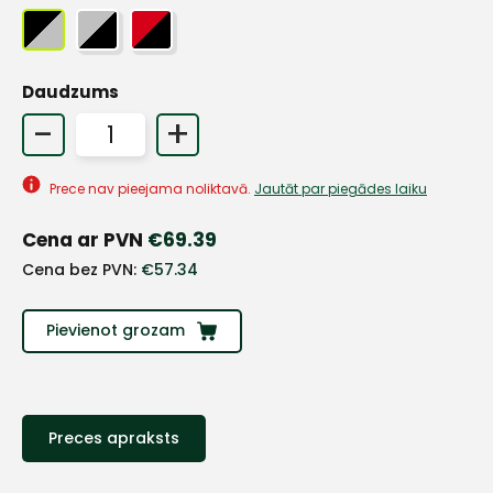
Daudzums
-
+
Prece nav pieejama noliktavā.
Jautāt par piegādes laiku
Cena ar PVN
€
69.39
Cena bez PVN:
€
57.34
Pievienot grozam
+
Preces apraksts
Sazinies