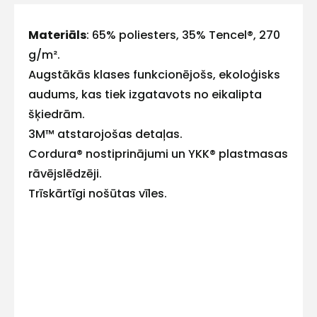
ar
Materiāls
: 65% poliesters, 35% Tencel®, 270
g/m².
mums!
Augstākās klases funkcionējošs, ekoloģisks
Atbildēsim
audums, kas tiek izgatavots no eikalipta
pēc
iespējas
šķiedrām.
ātrāk
3M™ atstarojošas detaļas.
Cordura® nostiprinājumi un YKK® plastmasas
Vārds
rāvējslēdzēji.
Trīskārtīgi nošūtas vīles.
E-pasts
Kontakttālrunis