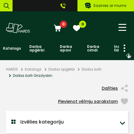
Sazinies ar mums
0
0
Darba
Darba
Darba
Individuāl
Katalogs
apģērbi
apavi
cimdi
līdzekļi
HARDS
Katalogs
Darba apģērbi
Darba šorti
Darba šorti Grizzlyskin
Dalīties
Pievienot vēlmju sarakstam
Izvēlies kategoriju