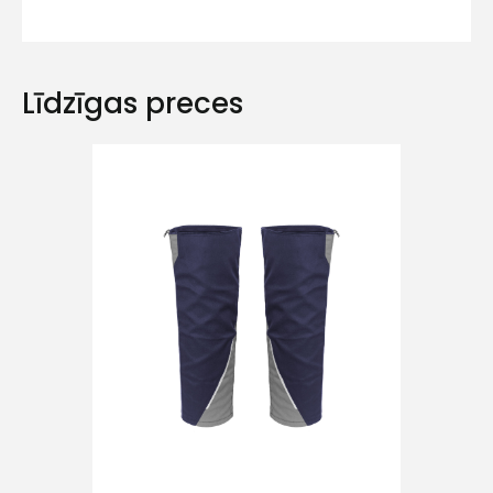
Līdzīgas preces
Ziņojums
Piekrītu SIA Hards interne
lietošanas noteikumiem
Piekrītu saņemt jaunumu
pastā
Sūtīt ziņojumu