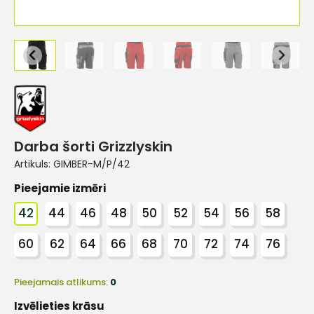
Darba šorti Grizzlyskin
Artikuls:
GIMBER-M/P/42
Pieejamie izmēri
42
44
46
48
50
52
54
56
58
60
62
64
66
68
70
72
74
76
Pieejamais atlikums:
0
Izvēlieties krāsu