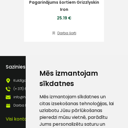
Pagarinājums šortiem Grizzlyskin
Iron
Klientu
25.19 €
atbalsts
Darba šorti
Darbdienās:
8:00 – 17:00
(+371) 63 881
186
Sazinies ar mums
Mēs izmantojam
info@hards.lv
Kuldīgas iela 69a, Saldus, Saldus nov., LV - 3801
sīkdatnes
(+ 371) 63 881 186
Mēs izmantojam sīkdatnes un
info@hards.lv
citas izsekošanas tehnoloģijas, lai
Darba laiks: Darbadienās: 8:00 - 17:00
uzlabotu Jūsu pārlūkošanas
pieredzi mūsu vietnē, parādītu
Visi kontakti
Jums personalizētu saturu un