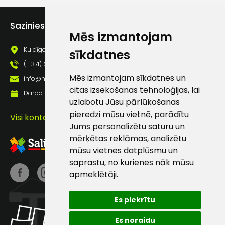
Piekrītu saņemt jaunumu
pastā
Sazinies ar mums
Mēs izmantojam
Kuldīgas iela 69a, Saldus, Saldus nov., LV - 3801
sīkdatnes
Sūtīt ziņojumu
(+ 371) 63 881 186
Mēs izmantojam sīkdatnes un
info@hards.lv
Klientu
citas izsekošanas tehnoloģijas, lai
Darba laiks: Darbadienās: 8:00 - 17:00
uzlabotu Jūsu pārlūkošanas
atbalsts
pieredzi mūsu vietnē, parādītu
Visi kontakti
Jums personalizētu saturu un
mērķētas reklāmas, analizētu
Darbdienās:
mūsu vietnes datplūsmu un
8:00 – 17:00
saprastu, no kurienes nāk mūsu
(+371) 63 881
apmeklētāji.
186
Es piekrītu
info@hards.lv
Es noraidu