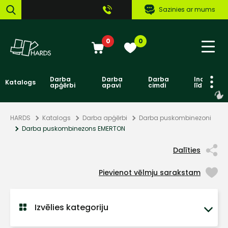
Sazinies ar mums
0
0
Darba
Darba
Darba
Individuāl
Katalogs
apģērbi
apavi
cimdi
līdzekļi
HARDS
Katalogs
Darba apģērbi
Darba puskombinezoni
Darba puskombinezons EMERTON
Dalīties
Pievienot vēlmju sarakstam
Izvēlies kategoriju