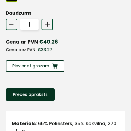
+
Daudzums
-
+
Sazinies
Cena ar PVN
€
40.26
ar
Cena bez PVN:
€
33.27
mums!
Pievienot grozam
Atbildēsim
pēc
iespējas
ātrāk
Preces apraksts
Vārds
Materiāls
: 65% Poliesters, 35% kokvilna, 270