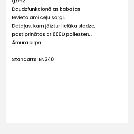
g/m2.
E-pasts
Daudzfunkcionālas kabatas.
Ievietojami ceļu sargi.
Detaļas, kam jāiztur lielāka slodze,
pastiprinātas ar 600D poliesteru.
Kontakttālrunis
Āmura cilpa.
Standarts: EN340
Ziņojums
Piekrītu SIA Hards interne
lietošanas noteikumiem