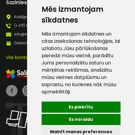
Sazinies ar mums
pastā
Mēs izmantojam
Kuldīgas iela 69a, Saldus, Saldus nov., LV - 3801
sīkdatnes
(+ 371) 63 881 186
Sūtīt ziņojumu
Mēs izmantojam sīkdatnes un
info@hards.lv
citas izsekošanas tehnoloģijas, lai
Darba laiks: Darbadienās: 8:00 - 17:00
Klientu
uzlabotu Jūsu pārlūkošanas
pieredzi mūsu vietnē, parādītu
Visi kontakti
atbalsts
Jums personalizētu saturu un
mērķētas reklāmas, analizētu
mūsu vietnes datplūsmu un
Darbdienās:
saprastu, no kurienes nāk mūsu
8:00 – 17:00
apmeklētāji.
(+371) 63 881
186
Es piekrītu
info@hards.lv
Es noraidu
Mainīt manas preferences