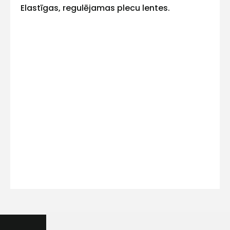
Elastīgas, regulējamas plecu lentes.
Kontakttālrunis
Ziņojums
Piekrītu SIA Hards interne
lietošanas noteikumiem
Piekrītu saņemt jaunumu