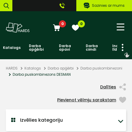
Sazinies ar mums
0
0
Darba
Darba
Darba
Individuāl
Katalogs
apģērbi
apavi
cimdi
līdzekļi
HARDS
Katalogs
Darba apģērbi
Darba puskombinezoni
Darba puskombinezons DESMAN
Dalīties
Pievienot vēlmju sarakstam
Izvēlies kategoriju