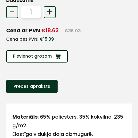
Daudzums
+
-
+
Sazinies
Cena ar PVN
€
18.63
€
36.03
Cena bez PVN:
€
15.39
ar
Pievienot grozam
mums!
Atbildēsim
pēc
iespējas
Preces apraksts
ātrāk
Vārds
Materiāls
: 65% poliesters, 35% kokvilna, 235
g/m2.
Elastīga vidukļa daļa aizmugurē.
E-pasts