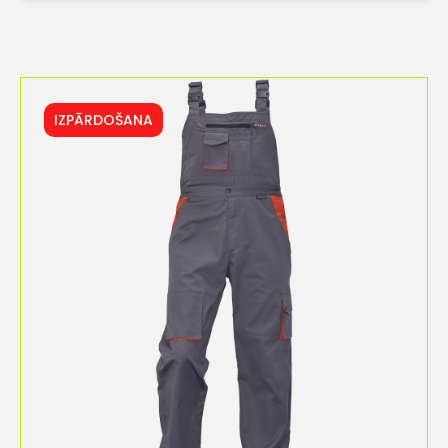
IZPĀRDOŠANA