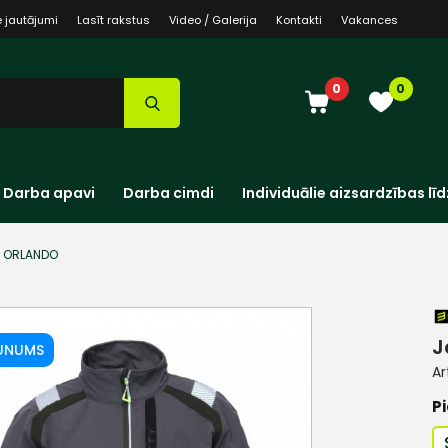
e jautājumi
Lasīt rakstus
Video / Galerija
Kontakti
Vakances
0
0
Darba apavi
Darba cimdi
Individuālie aizsardzības līd
h ORLANDO
J
UNUMS
Ar
Pi