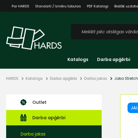
Par HARDS
Standarti / Izmēru tabulas
PDF Katalogi
Biežāk uzdoti
Katalogs
Darba apģērbi
HARDS
Katalogs
Darba apģērbi
Darba jakas
Jaka Stretc
Outlet
JA
Darba apģērbi
Darba jakas