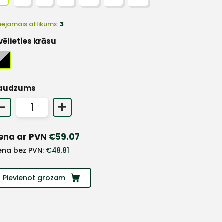
eejamais atlikums:
3
vēlieties krāsu
audzums
-
+
ena ar PVN
€
59.07
ena bez PVN:
€
48.81
Pievienot grozam