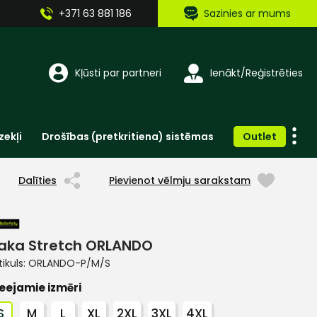
+371 63 881 186
Sazinies ar mums
Kļūsti par partneri
Ienākt/Reģistrēties
zekļi
Drošības (pretkritiena) sistēmas
Outlet
Vienreizlietojamie apģērbi un aksesuāri
Brīdinošās zīmes, lentes, uzlīmes
Dalīties
Pievienot vēlmju sarakstam
aka Stretch ORLANDO
tikuls:
ORLANDO-P/M/S
eejamie izmēri
S
M
L
XL
2XL
3XL
4XL