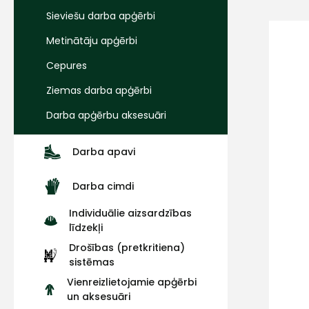
Sieviešu darba apģērbi
Metinātāju apģērbi
Cepures
Ziemas darba apģērbi
Darba apģērbu aksesuāri
Darba apavi
Darba cimdi
Individuālie aizsardzības
līdzekļi
Drošības (pretkritiena)
sistēmas
Vienreizlietojamie apģērbi
un aksesuāri