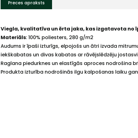
Preces apraksts
Viegla, kvalitatīva un ērta jaka, kas izgatavota no
Materiāls
: 100% poliesters, 280 g/m2
Audums ir īpaši izturīgs, elpojošs un ātri izvada mitrumu
iekškabatas un divas kabatas ar rāvējslēdzēju jostasvi
Raglana piedurknes un elastīgās aproces nodrošina br
+
Produkta izturība nodrošinās ilgu kalpošanas laiku g
Sazinies
ar