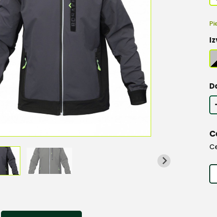
Pi
Iz
D
C
C