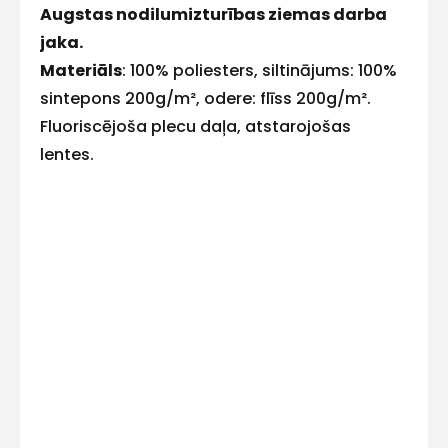
Augstas nodilumizturības ziemas darba
E-pasts
jaka.
Materiāls
: 100% poliesters, siltinājums: 100%
sintepons 200g/m², odere: flīss 200g/m².
Fluoriscējoša plecu daļa, atstarojošas
Kontakttālrunis
lentes.
Ziņojums
Piekrītu SIA Hards interne