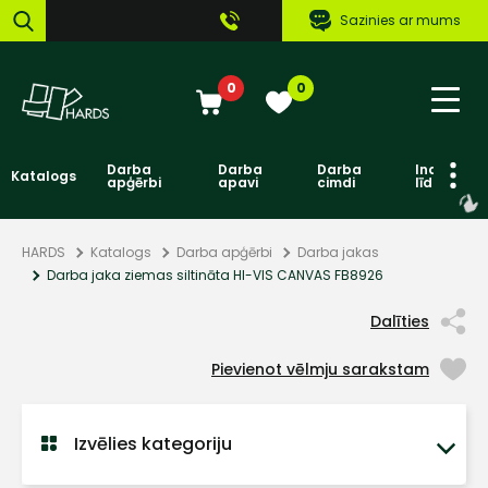
Sazinies ar mums
0
0
Darba
Darba
Darba
Individuāl
Katalogs
apģērbi
apavi
cimdi
līdzekļi
HARDS
Katalogs
Darba apģērbi
Darba jakas
Darba jaka ziemas siltināta HI-VIS CANVAS FB8926
Dalīties
Pievienot vēlmju sarakstam
Izvēlies kategoriju