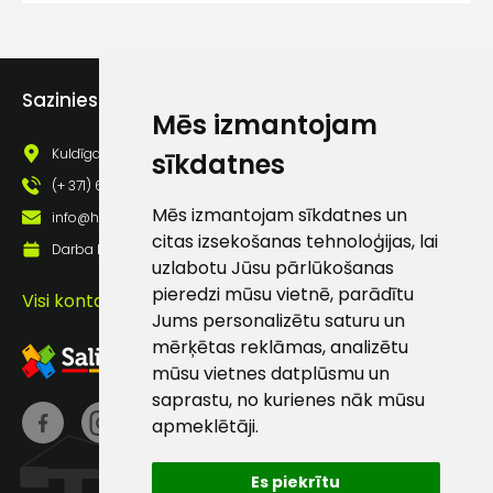
lietošanas noteikumiem
Piekrītu saņemt jaunumu
pastā
Sazinies ar mums
Mēs izmantojam
Sūtīt ziņojumu
Kuldīgas iela 69a, Saldus, Saldus nov., LV - 3801
sīkdatnes
(+ 371) 63 881 186
Klientu
Mēs izmantojam sīkdatnes un
info@hards.lv
citas izsekošanas tehnoloģijas, lai
Darba laiks: Darbadienās: 8:00 - 17:00
uzlabotu Jūsu pārlūkošanas
atbalsts
pieredzi mūsu vietnē, parādītu
Visi kontakti
Jums personalizētu saturu un
Darbdienās:
mērķētas reklāmas, analizētu
8:00 – 17:00
mūsu vietnes datplūsmu un
(+371) 63 881
saprastu, no kurienes nāk mūsu
186
apmeklētāji.
info@hards.lv
Es piekrītu