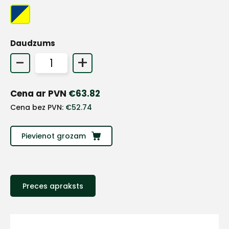
+
Daudzums
-
+
Sazinies
Cena ar PVN
€
63.82
ar
Cena bez PVN:
€
52.74
mums!
Pievienot grozam
Atbildēsim
pēc
iespējas
ātrāk
Preces apraksts
Vārds