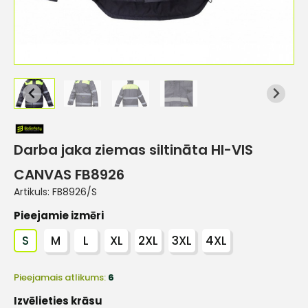
Darba jaka ziemas siltināta HI-VIS
CANVAS FB8926
Artikuls:
FB8926/S
Pieejamie izmēri
S
M
L
XL
2XL
3XL
4XL
Pieejamais atlikums:
6
Izvēlieties krāsu