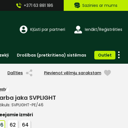
+371 63 881 186
Sazinies ar mums
Kļūsti par partneri
Ienākt/Reģistrēties
zekļi
Drošības (pretkritiena) sistēmas
Outlet
Vienreizlietojamie apģērbi un aksesuāri
Brīdinošās zīmes, lentes, uzlīmes
Dalīties
Pievienot vēlmju sarakstam
arba jaka SVPLIGHT
tikuls:
SVPLIGHT-PE/46
eejamie izmēri
46
62
64