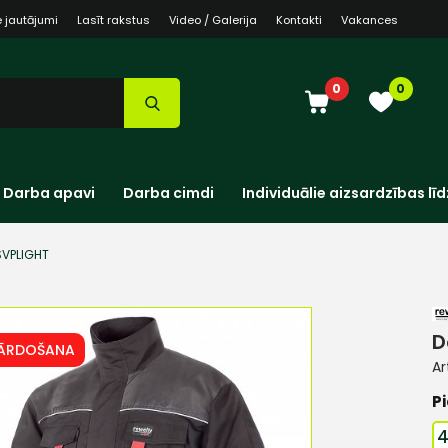
e jautājumi
Lasīt rakstus
Video / Galerija
Kontakti
Vakances
0
0
Darba apavi
Darba cimdi
Individuālie aizsardzības līd
SVPLIGHT
D
PĀRDOŠANA
Ar
Pi