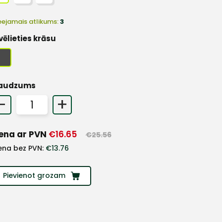
eejamais atlikums:
3
vēlieties krāsu
audzums
-
+
ena ar PVN
€
16.65
€
25.56
ena bez PVN:
€
13.76
Pievienot grozam