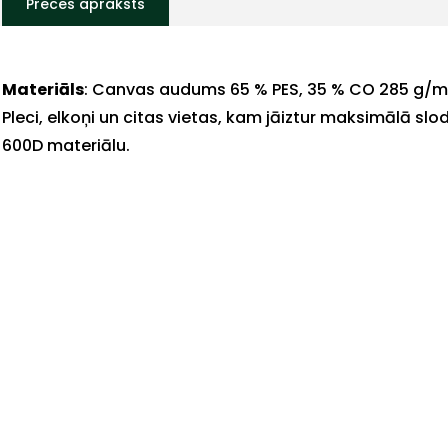
Preces apraksts
Materiāls
: Canvas audums 65 % PES, 35 % CO 285 g/m
Pleci, elkoņi un citas vietas, kam jāiztur maksimālā slo
600D materiālu.
+
Sazinies
ar