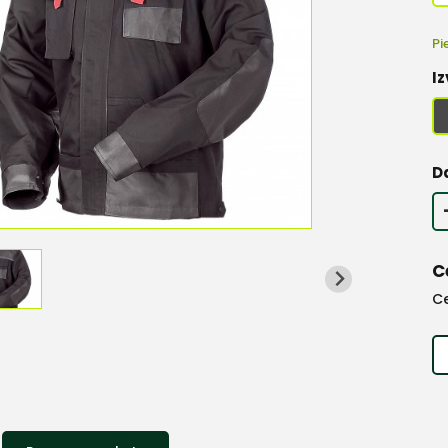
Pi
Iz
D
C
C