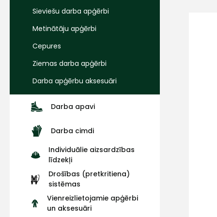
Sieviešu darba apģērbi
Metinātāju apģērbi
Cepures
Ziemas darba apģērbi
Darba apģērbu aksesuāri
Darba apavi
Darba cimdi
Individuālie aizsardzības
līdzekļi
Drošības (pretkritiena)
sistēmas
Vienreizlietojamie apģērbi
un aksesuāri