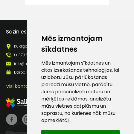
atbalsts
Darbdienās:
Sazinies ar mums
8:00 – 17:00
Mēs izmantojam
(+371) 63 881
Kuldīgas iela 69a, Saldus, Saldus nov., LV - 3801
sīkdatnes
186
(+ 371) 63 881 186
info@hards.lv
Mēs izmantojam sīkdatnes un
info@hards.lv
citas izsekošanas tehnoloģijas, lai
Darba laiks: Darbadienās: 8:00 - 17:00
uzlabotu Jūsu pārlūkošanas
pieredzi mūsu vietnē, parādītu
Visi kontakti
Jums personalizētu saturu un
mērķētas reklāmas, analizētu
mūsu vietnes datplūsmu un
saprastu, no kurienes nāk mūsu
apmeklētāji.