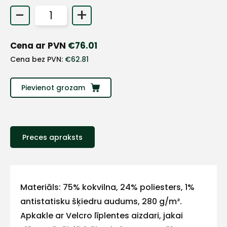
-
+
Cena ar PVN
€
76.01
Cena bez PVN:
€
62.81
Pievienot grozam
Preces apraksts
+
Sazinies
Materiāls: 75% kokvilna, 24% poliesters, 1%
antistatisku šķiedru audums, 280 g/m².
ar
Apkakle ar Velcro līplentes aizdari, jakai