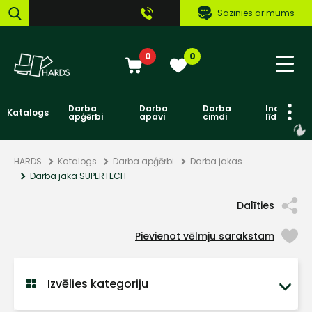
Sazinies ar mums
0
0
Darba
Darba
Darba
Individuāl
Katalogs
apģērbi
apavi
cimdi
līdzekļi
HARDS
Katalogs
Darba apģērbi
Darba jakas
Darba jaka SUPERTECH
Dalīties
Pievienot vēlmju sarakstam
Izvēlies kategoriju