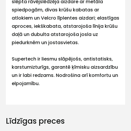
slēpta rāvējslēdzēja aizdare ar metāla
mums!
spiedpogām, divas krūšu kabatas ar
atlokiem un Velcro līplentes aizdari; elastīgas
Atbildēsim
pēc
aproces, iekškabata, atstarojoša līnija krūšu
iespējas
ātrāk
daļā un dubulta atstarojoša josla uz
piedurknēm un jostasvietas.
Vārds
Supertech ir liesmu slāpējošs, antistatisks,
karstumizturīgs, garantē ķīmisku aizsardzību
un ir labi redzams. Nodrošina arī komfortu un
E-pasts
elpojamību.
EN 1149-5
EN ISO 11611 Class:1 Values:A1
Kontakttālrunis
EN ISO 11612 Limited Flame Spread:A1
Līdzīgas preces
Convective Heat:B1 Radiant Heat:C1