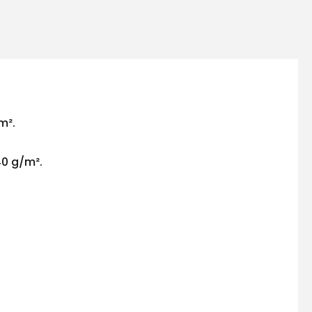
m².
40 g/m².