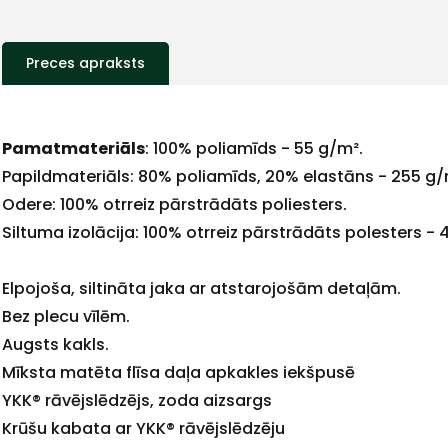
Preces apraksts
Pamatmateriāls
: 100% poliamīds - 55 g/m².
Papildmateriāls: 80% poliamīds, 20% elastāns - 255 g/
Odere: 100% otrreiz pārstrādāts poliesters.
+
Siltuma izolācija: 100% otrreiz pārstrādāts polesters - 
Elpojoša, siltināta jaka ar atstarojošām detaļām.
Bez plecu vīlēm.
Sazinies
Augsts kakls.
Mīksta matēta flīsa daļa apkakles iekšpusē
YKK® rāvējslēdzējs, zoda aizsargs
ar
Krūšu kabata ar YKK® rāvējslēdzēju