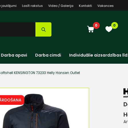
e jautājumi
Lasīt rakstus
Video / Galerija
Kontakti
Vakances
0
0
Darba apavi
Darba cimdi
Individuālie aizsardzības līd
oftshell KENSINGTON 73233 Helly Hansen Outlet
PĀRDOŠANA
D
H
Ar