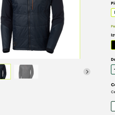
Pi
Pi
Iz
D
C
C