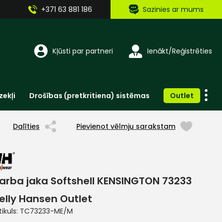
+371 63 881 186
Sazinies ar mums
Kļūsti par partneri
Ienākt/Reģistrēties
zekļi
Drošības (pretkritiena) sistēmas
Outlet
Vienreizlietojamie apģērbi un aksesuāri
Brīdinošās zīmes, lentes, uzlīmes
Dalīties
Pievienot vēlmju sarakstam
arba jaka Softshell KENSINGTON 73233
elly Hansen Outlet
tikuls:
TC73233-ME/M