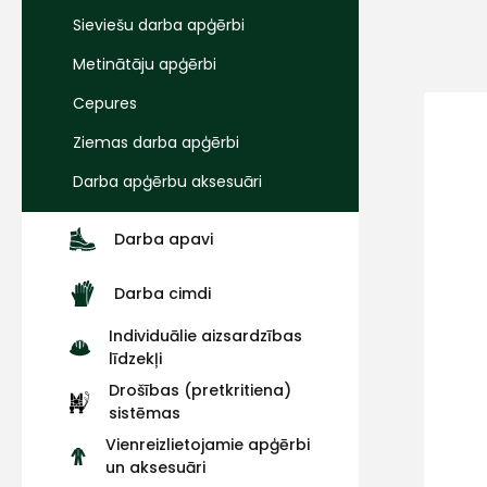
Sieviešu darba apģērbi
Metinātāju apģērbi
Cepures
Ziemas darba apģērbi
Darba apģērbu aksesuāri
Darba apavi
Darba cimdi
Individuālie aizsardzības
līdzekļi
Drošības (pretkritiena)
sistēmas
Vienreizlietojamie apģērbi
un aksesuāri