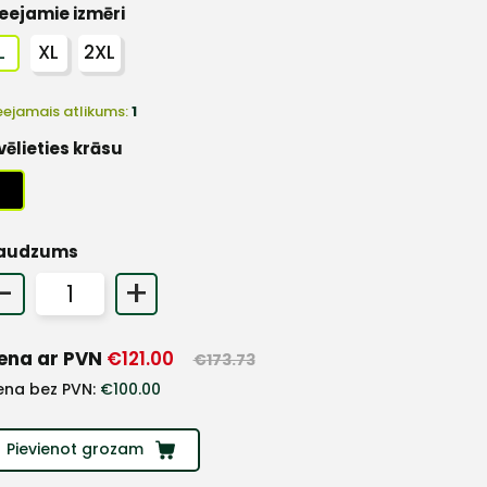
eejamie izmēri
L
XL
2XL
eejamais atlikums:
1
vēlieties krāsu
audzums
-
+
ena ar PVN
€
121.00
€
173.73
ena bez PVN:
€
100.00
Pievienot grozam