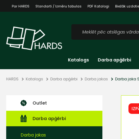
Par HARDS
Standarti / Izmēru tabulas
PDF Katalogi
Biežāk uzdoti
Katalogs
Darba apģērbi
HARDS
Katalogs
Darba apģērbi
Darba jakas
Darba jaka S
Outlet
IZ
Darba apģērbi
Darba jakas