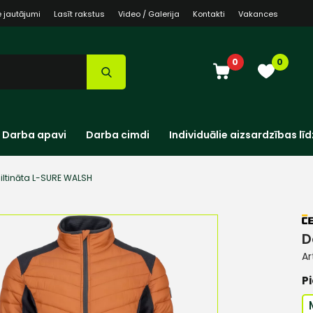
e jautājumi
Lasīt rakstus
Video / Galerija
Kontakti
Vakances
0
0
Darba apavi
Darba cimdi
Individuālie aizsardzības līd
iltināta L-SURE WALSH
D
Ar
Pi