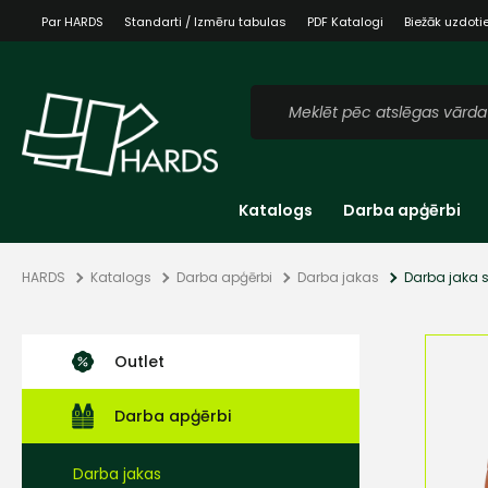
Par HARDS
Standarti / Izmēru tabulas
PDF Katalogi
Biežāk uzdoti
Katalogs
Darba apģērbi
HARDS
Katalogs
Darba apģērbi
Darba jakas
Darba jaka s
Outlet
Darba apģērbi
Darba jakas