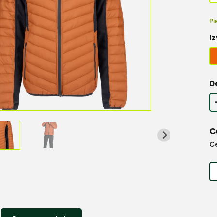
Pi
Iz
D
C
C