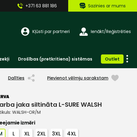
+371 63 881 186
Sazinies ar mums
Kļūsti par partneri
Ienākt/Reģistrēties
zekļi
Drošības (pretkritiena) sistēmas
Outlet
Vienreizlietojamie apģērbi un aksesuāri
Brīdinošās zīmes, lentes, uzlīmes
Dalīties
Pievienot vēlmju sarakstam
arba jaka siltināta L-SURE WALSH
tikuls:
WALSH-OR/M
eejamie izmēri
M
L
XL
2XL
3XL
4XL