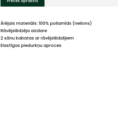
Preces apraksts
Ārējais materiāls: 100% poliamīds (neilons)
Rāvējslēdzēja aizdare
2 sānu kabatas ar rāvējslēdzējiem
Elastīgas piedurkņu aproces
+
Sazinies
ar