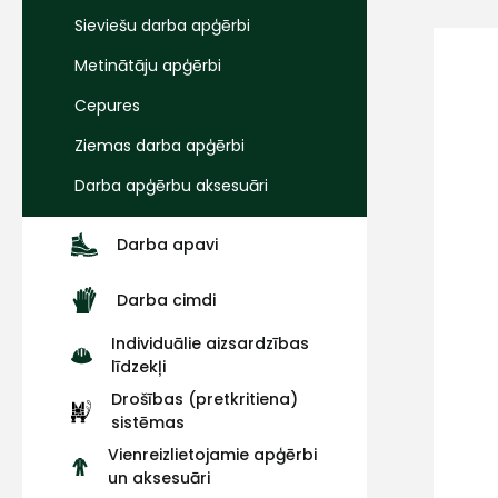
Sieviešu darba apģērbi
Metinātāju apģērbi
Cepures
Ziemas darba apģērbi
Darba apģērbu aksesuāri
Darba apavi
Darba cimdi
Individuālie aizsardzības
līdzekļi
Drošības (pretkritiena)
sistēmas
Vienreizlietojamie apģērbi
un aksesuāri