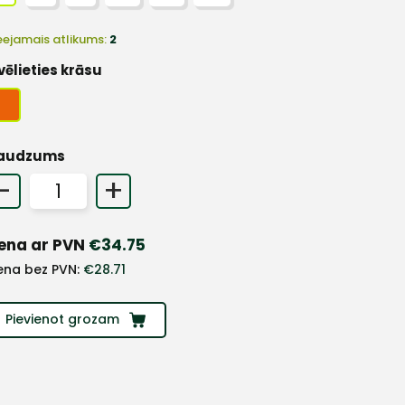
eejamais atlikums:
2
vēlieties krāsu
audzums
-
+
ena ar PVN
€
34.75
ena bez PVN:
€
28.71
Pievienot grozam