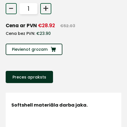
-
+
+
Cena ar PVN
€
28.92
Sazinies
€
52.03
Cena bez PVN:
€
23.90
ar
Pievienot grozam
mums!
Atbildēsim
pēc
iespējas
Preces apraksts
ātrāk
Vārds
Softshell materiāla darba jaka.
E-pasts