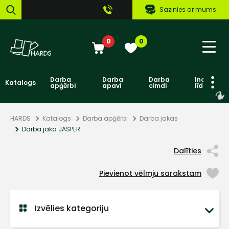
Sazinies ar mums
0
0
Darba
Darba
Darba
Individuāl
Katalogs
apģērbi
apavi
cimdi
līdzekļi
HARDS
Katalogs
Darba apģērbi
Darba jakas
Darba jaka JASPER
Dalīties
Pievienot vēlmju sarakstam
Izvēlies kategoriju