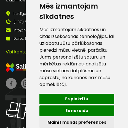
Mēs izmantojam
pastā
Kuldīgas iela 69a, Saldus, Saldus nov., LV - 3801
sīkdatnes
(+ 371) 63 881 186
Sūtīt ziņojumu
Mēs izmantojam sīkdatnes un
info@hards.lv
citas izsekošanas tehnoloģijas, lai
Darba laiks: Darbadienās: 8:00 - 17:00
Klientu
uzlabotu Jūsu pārlūkošanas
pieredzi mūsu vietnē, parādītu
Visi kontakti
atbalsts
Jums personalizētu saturu un
mērķētas reklāmas, analizētu
mūsu vietnes datplūsmu un
Darbdienās:
saprastu, no kurienes nāk mūsu
8:00 – 17:00
apmeklētāji.
(+371) 63 881
186
Es piekrītu
info@hards.lv
Es noraidu
Mainīt manas preferences