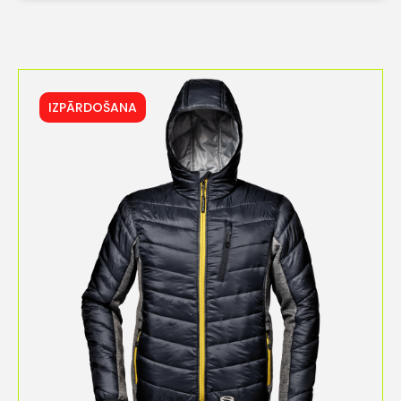
IZPĀRDOŠANA