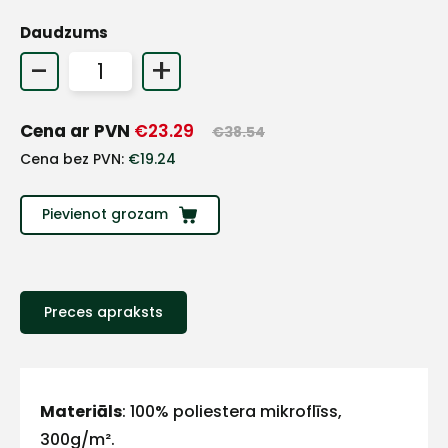
Daudzums
+
-
+
Sazinies
Cena ar PVN
€
23.29
€
38.54
Cena bez PVN:
€
19.24
ar
mums!
Pievienot grozam
Atbildēsim
pēc
iespējas
ātrāk
Preces apraksts
Vārds
Materiāls
: 100% poliestera mikroflīss,
300g/m².