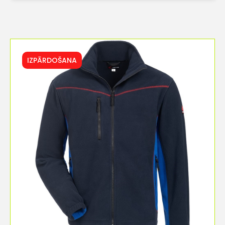
IZPĀRDOŠANA