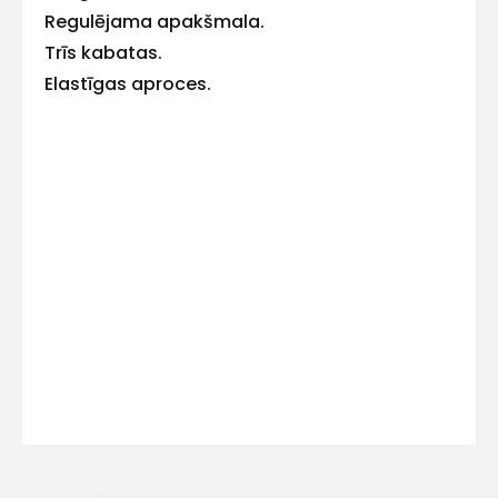
E-pasts
Regulējama apakšmala.
Trīs kabatas.
Elastīgas aproces.
Kontakttālrunis
Ziņojums
Piekrītu SIA Hards interne
lietošanas noteikumiem