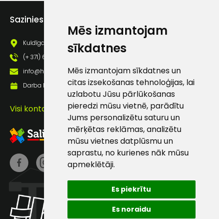
Piekrītu saņemt jaunumu
pastā
Sazinies ar mums
Mēs izmantojam
Kuldīgas iela 69a, Saldus, Saldus nov., LV - 3801
sīkdatnes
Sūtīt ziņojumu
(+ 371) 63 881 186
Mēs izmantojam sīkdatnes un
info@hards.lv
citas izsekošanas tehnoloģijas, lai
Klientu
Darba laiks: Darbadienās: 8:00 - 17:00
uzlabotu Jūsu pārlūkošanas
pieredzi mūsu vietnē, parādītu
atbalsts
Visi kontakti
Jums personalizētu saturu un
mērķētas reklāmas, analizētu
Darbdienās:
mūsu vietnes datplūsmu un
8:00 – 17:00
saprastu, no kurienes nāk mūsu
(+371) 63 881
apmeklētāji.
186
Es piekrītu
info@hards.lv
Es noraidu