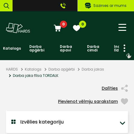
Sazinies ar mums
0
0
Darba
Darba
Darba
Individuāl
Katalogs
apģērbi
apavi
cimdi
līdzekļi
HARDS
Katalogs
Darba apģērbi
Darba jakas
Darba jaka flīsa TORDALK
Dalīties
Pievienot vēlmju sarakstam
Izvēlies kategoriju