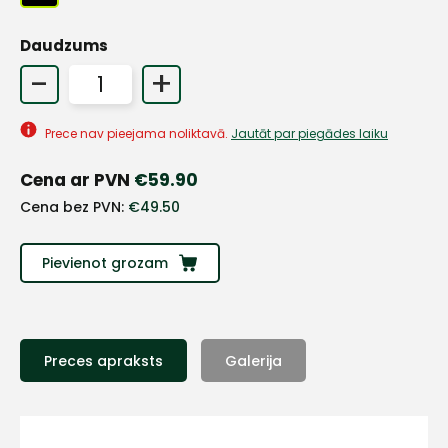
Daudzums
+
-
+
Sazinies
Prece nav pieejama noliktavā.
Jautāt par piegādes laiku
Cena ar PVN
€
59.90
ar
Cena bez PVN:
€
49.50
mums!
Pievienot grozam
Atbildēsim
pēc
iespējas
ātrāk
Preces apraksts
Galerija
Vārds