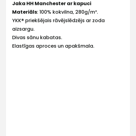
Jaka HH Manchester ar kapuci
E-pasts
Materiāls
: 100% kokvilna, 280g/m².
YKK® priekšējais rāvējslēdzējs ar zoda
aizsargu.
Divas sānu kabatas.
Kontakttālrunis
Elastīgas aproces un apakšmala.
Ziņojums
Piekrītu SIA Hards interne