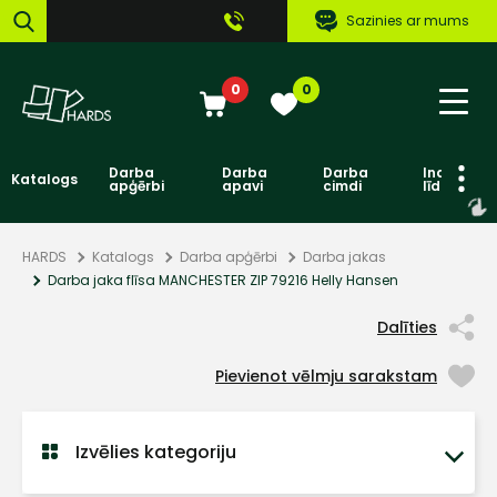
Sazinies ar mums
0
0
Darba
Darba
Darba
Individuāl
Katalogs
apģērbi
apavi
cimdi
līdzekļi
HARDS
Katalogs
Darba apģērbi
Darba jakas
Darba jaka flīsa MANCHESTER ZIP 79216 Helly Hansen
Dalīties
Pievienot vēlmju sarakstam
Izvēlies kategoriju