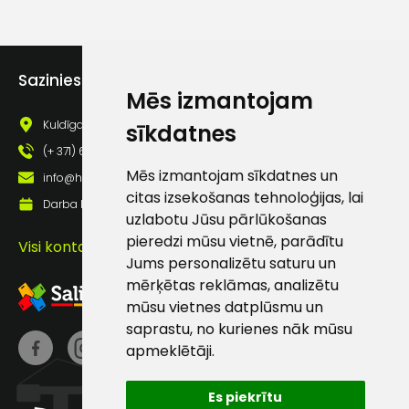
lietošanas noteikumiem
Piekrītu saņemt jaunumu
pastā
Sazinies ar mums
Mēs izmantojam
Sūtīt ziņojumu
Kuldīgas iela 69a, Saldus, Saldus nov., LV - 3801
sīkdatnes
(+ 371) 63 881 186
Mēs izmantojam sīkdatnes un
Klientu
info@hards.lv
citas izsekošanas tehnoloģijas, lai
Darba laiks: Darbadienās: 8:00 - 17:00
uzlabotu Jūsu pārlūkošanas
atbalsts
pieredzi mūsu vietnē, parādītu
Visi kontakti
Jums personalizētu saturu un
Darbdienās:
mērķētas reklāmas, analizētu
8:00 – 17:00
mūsu vietnes datplūsmu un
(+371) 63 881
saprastu, no kurienes nāk mūsu
186
apmeklētāji.
info@hards.lv
Es piekrītu