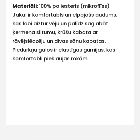
E-pasts
Materiāli:
100% poliesteris (mikroflīss)
Jakai ir komfortabls un elpojošs audums,
kas labi aiztur vēju un palīdz saglabāt
ķermeņa siltumu, krūšu kabata ar
Kontakttālrunis
rāvējslēdzēju un divas sānu kabatas.
Piedurkņu galos ir elastīgas gumijas, kas
komfortabli piekļaujas rokām.
Ziņojums
Piekrītu SIA Hards interne
lietošanas noteikumiem