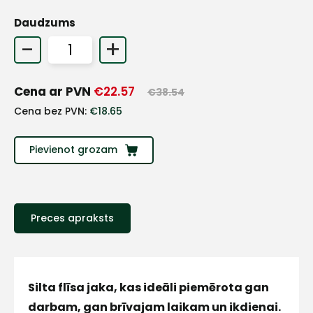
Daudzums
+
-
+
Sazinies
Cena ar PVN
€
22.57
€
38.54
Cena bez PVN:
€
18.65
ar
mums!
Pievienot grozam
Atbildēsim
pēc
iespējas
ātrāk
Preces apraksts
Vārds
Silta flīsa jaka, kas ideāli piemērota gan
darbam, gan brīvajam laikam un ikdienai.