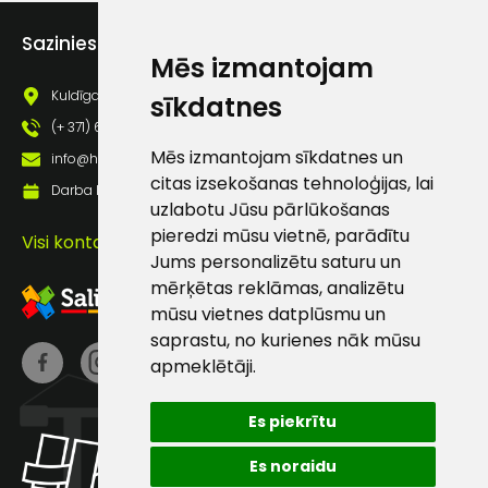
Piekrītu saņemt jaunumu
pastā
Sazinies ar mums
Mēs izmantojam
Kuldīgas iela 69a, Saldus, Saldus nov., LV - 3801
sīkdatnes
Sūtīt ziņojumu
(+ 371) 63 881 186
Mēs izmantojam sīkdatnes un
info@hards.lv
citas izsekošanas tehnoloģijas, lai
Klientu
Darba laiks: Darbadienās: 8:00 - 17:00
uzlabotu Jūsu pārlūkošanas
pieredzi mūsu vietnē, parādītu
atbalsts
Visi kontakti
Jums personalizētu saturu un
mērķētas reklāmas, analizētu
Darbdienās:
mūsu vietnes datplūsmu un
8:00 – 17:00
saprastu, no kurienes nāk mūsu
(+371) 63 881
apmeklētāji.
186
Es piekrītu
info@hards.lv
Es noraidu