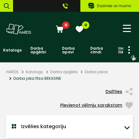
Sazinies ar mums
0
0
Darba
Darba
Darba
Individuāl
Katalogs
apģērbi
apavi
cimdi
līdzekļi
HARDS
Katalogs
Darba apģērbi
Darba jakas
Darba jaka flīsa BEKASINE
Dalīties
Pievienot vēlmju sarakstam
Izvēlies kategoriju