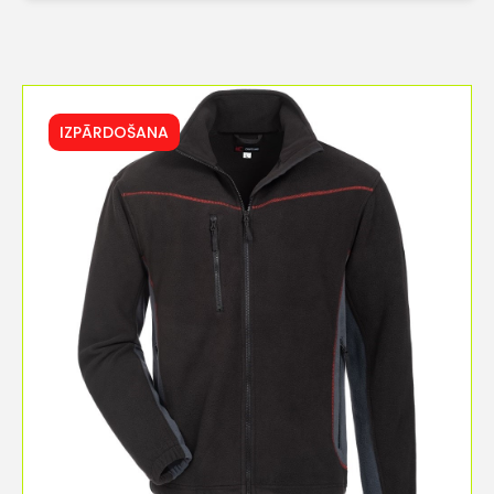
IZPĀRDOŠANA