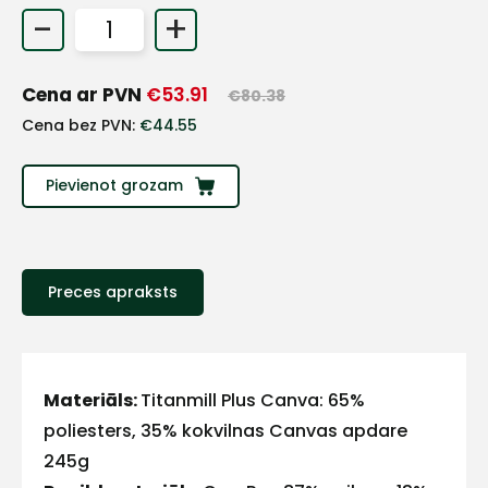
-
+
+
Cena ar PVN
€
53.91
€
80.38
Sazinies
Cena bez PVN:
€
44.55
ar
Pievienot grozam
mums!
Atbildēsim
pēc
iespējas
Preces apraksts
ātrāk
Vārds
Materiāls:
Titanmill Plus Canva: 65%
poliesters, 35% kokvilnas Canvas apdare
245g
E-pasts