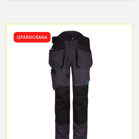
IZPĀRDOŠANA