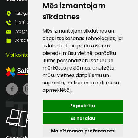
Mēs izmantojam
pastā
Kuldīgas iela 69a, Saldus, Saldus nov., LV - 3801
sīkdatnes
(+ 371) 63 881 186
Sūtīt ziņojumu
Mēs izmantojam sīkdatnes un
info@hards.lv
citas izsekošanas tehnoloģijas, lai
Darba laiks: Darbadienās: 8:00 - 17:00
Klientu
uzlabotu Jūsu pārlūkošanas
pieredzi mūsu vietnē, parādītu
Visi kontakti
Jums personalizētu saturu un
atbalsts
mērķētas reklāmas, analizētu
mūsu vietnes datplūsmu un
Darbdienās:
saprastu, no kurienes nāk mūsu
8:00 – 17:00
apmeklētāji.
(+371) 63 881
186
Es piekrītu
info@hards.lv
Es noraidu
Mainīt manas preferences
Copyright © 2025 Hards SIA.