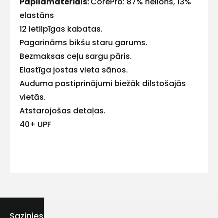
Papildmateriāls:
CorePro: 87% neilons, 13%
elastāns
12 ietilpīgas kabatas.
Pagarināms bikšu staru garums.
Kontakttālrunis
Bezmaksas ceļu sargu pāris.
Elastīga jostas vieta sānos.
Auduma pastiprinājumi biežāk dilstošajās
vietās.
Ziņojums
Atstarojošas detaļas.
40+ UPF
Piekrītu SIA Hards interne
lietošanas noteikumiem
Piekrītu saņemt jaunumu
Sazinies ar mums