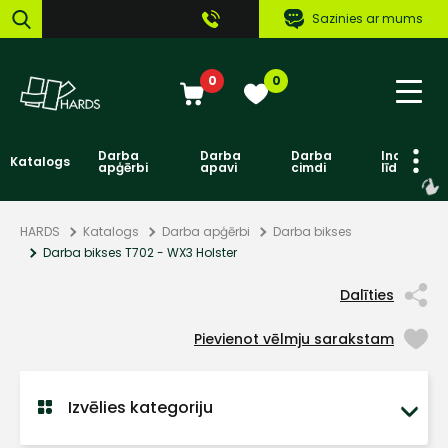
Sazinies ar mums
0
0
Darba
Darba
Darba
Individuāl
Katalogs
apģērbi
apavi
cimdi
līdzekļi
HARDS
Katalogs
Darba apģērbi
Darba bikses
Darba bikses T702 - WX3 Holster
Dalīties
Pievienot vēlmju sarakstam
Izvēlies kategoriju