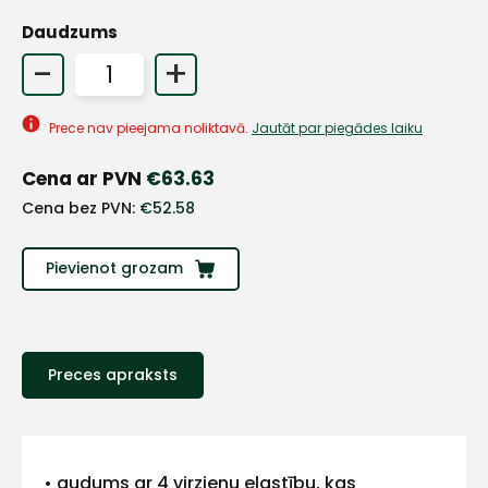
Daudzums
-
+
Prece nav pieejama noliktavā.
Jautāt par piegādes laiku
Cena ar PVN
€
63.63
Cena bez PVN:
€
52.58
Pievienot grozam
+
Preces apraksts
Sazinies
• audums ar 4 virzienu elastību, kas