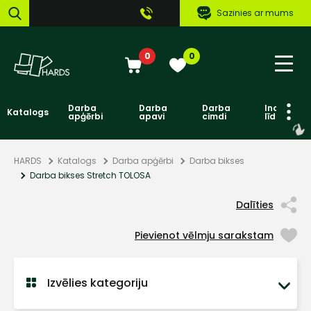
Sazinies ar mums
0
0
Darba
Darba
Darba
Individuāl
Katalogs
apģērbi
apavi
cimdi
līdzekļi
HARDS
Katalogs
Darba apģērbi
Darba bikses
Darba bikses Stretch TOLOSA
Dalīties
Pievienot vēlmju sarakstam
Izvēlies kategoriju