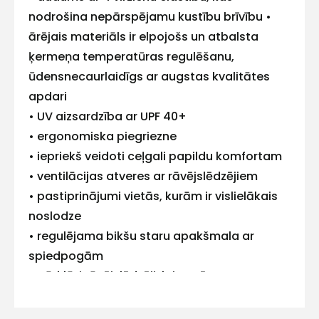
ar
nodrošina nepārspējamu kustību brīvību •
ārējais materiāls ir elpojošs un atbalsta
mums!
ķermeņa temperatūras regulēšanu,
Atbildēsim
ūdensnecaurlaidīgs ar augstas kvalitātes
pēc
iespējas
apdari
ātrāk
• UV aizsardzība ar UPF 40+
• ergonomiska piegriezne
Vārds
• iepriekš veidoti ceļgali papildu komfortam
• ventilācijas atveres ar rāvējslēdzējiem
• pastiprinājumi vietās, kurām ir vislielākais
noslodze
E-pasts
• regulējama bikšu staru apakšmala ar
spiedpogām
• pārklāti rāvējslēdzēji, lai novērstu
Kontakttālrunis
skrāpējumus
• 2 sānu kabatas, 1 kabata ar rāvējslēdzēju