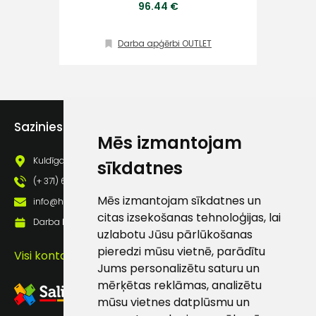
96.44 €
Klientu
Darba apģērbi OUTLET
atbalsts
Darbdienās:
8:00 – 17:00
Sazinies ar mums
(+371) 63 881
Mēs izmantojam
186
Kuldīgas iela 69a, Saldus, Saldus nov., LV - 3801
sīkdatnes
info@hards.lv
(+ 371) 63 881 186
Mēs izmantojam sīkdatnes un
info@hards.lv
citas izsekošanas tehnoloģijas, lai
Darba laiks: Darbadienās: 8:00 - 17:00
uzlabotu Jūsu pārlūkošanas
pieredzi mūsu vietnē, parādītu
Visi kontakti
Jums personalizētu saturu un
mērķētas reklāmas, analizētu
mūsu vietnes datplūsmu un