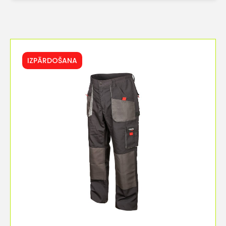
IZPĀRDOŠANA