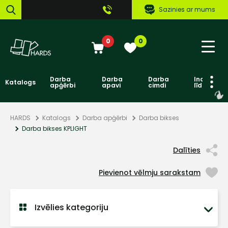
Sazinies ar mums
0
0
Darba
Darba
Darba
Individuāl
Katalogs
apģērbi
apavi
cimdi
līdzekļi
HARDS
Katalogs
Darba apģērbi
Darba bikses
Darba bikses KPLIGHT
Dalīties
Pievienot vēlmju sarakstam
Izvēlies kategoriju