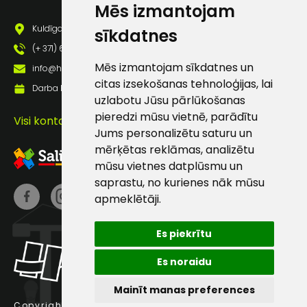
Mēs izmantojam
pastā
Kuldīgas iela 69a, Saldus, Saldus nov., LV - 3801
sīkdatnes
(+ 371) 63 881 186
Sūtīt ziņojumu
Mēs izmantojam sīkdatnes un
info@hards.lv
citas izsekošanas tehnoloģijas, lai
Darba laiks: Darbadienās: 8:00 - 17:00
Klientu
uzlabotu Jūsu pārlūkošanas
pieredzi mūsu vietnē, parādītu
Visi kontakti
Jums personalizētu saturu un
atbalsts
mērķētas reklāmas, analizētu
mūsu vietnes datplūsmu un
Darbdienās:
saprastu, no kurienes nāk mūsu
8:00 – 17:00
apmeklētāji.
(+371) 63 881
186
Es piekrītu
info@hards.lv
Es noraidu
Mainīt manas preferences
Copyright © 2025 Hards SIA.