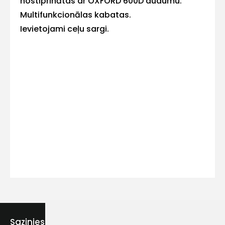
nostiprinātas ar OXFORD 600D audumu.
Multifunkcionālas kabatas.
Ievietojami ceļu sargi.
Kontakttālrunis
Ziņojums
Piekrītu SIA Hards interne
lietošanas noteikumiem
Piekrītu saņemt jaunumu
Sazinies ar mums