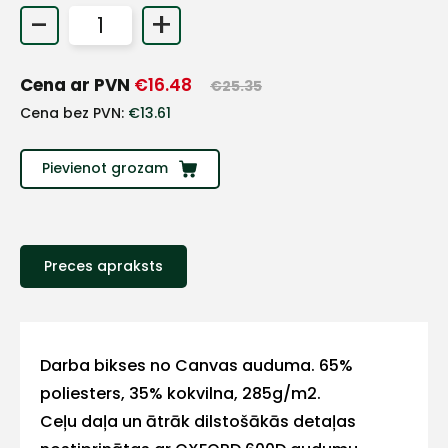
-
+
+
Cena ar PVN
€
16.48
€
25.35
Sazinies
Cena bez PVN:
€
13.61
ar
Pievienot grozam
mums!
Atbildēsim
pēc
iespējas
Preces apraksts
ātrāk
Vārds
Darba bikses no Canvas auduma. 65%
poliesters, 35% kokvilna, 285g/m2.
Ceļu daļa un ātrāk dilstošākās detaļas
E-pasts