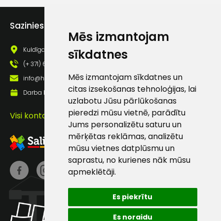
Piekrītu saņemt jaunumu
pastā
Sazinies ar mums
Mēs izmantojam
Kuldīgas iela 69a, Saldus, Saldus nov., LV - 3801
sīkdatnes
Sūtīt ziņojumu
(+ 371) 63 881 186
Mēs izmantojam sīkdatnes un
info@hards.lv
Klientu
citas izsekošanas tehnoloģijas, lai
Darba laiks: Darbadienās: 8:00 - 17:00
uzlabotu Jūsu pārlūkošanas
atbalsts
pieredzi mūsu vietnē, parādītu
Visi kontakti
Jums personalizētu saturu un
mērķētas reklāmas, analizētu
Darbdienās:
mūsu vietnes datplūsmu un
8:00 – 17:00
saprastu, no kurienes nāk mūsu
(+371) 63 881
apmeklētāji.
186
Es piekrītu
info@hards.lv
Es noraidu