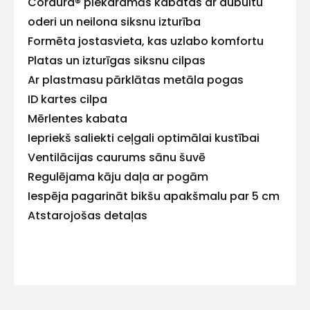
Cordura® piekaramās kabatas ar dubultu
E-pasts
oderi un neilona siksnu izturība
Formēta jostasvieta, kas uzlabo komfortu
Platas un izturīgas siksnu cilpas
Ar plastmasu pārklātas metāla pogas
Kontakttālrunis
ID kartes cilpa
Mērlentes kabata
Iepriekš saliekti ceļgali optimālai kustībai
Ventilācijas caurums sānu šuvē
Ziņojums
Regulējama kāju daļa ar pogām
Iespēja pagarināt bikšu apakšmalu par 5 cm
Atstarojošas detaļas
Piekrītu SIA Hards interne
lietošanas noteikumiem