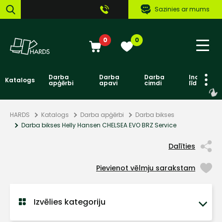
Sazinies ar mums
0
0
Darba
Darba
Darba
Individuāl
Katalogs
apģērbi
apavi
cimdi
līdzekļi
HARDS
Katalogs
Darba apģērbi
Darba bikses
Darba bikses Helly Hansen CHELSEA EVO BRZ Service
Dalīties
Pievienot vēlmju sarakstam
Izvēlies kategoriju