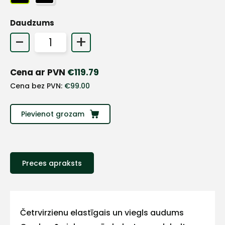
+
Daudzums
-
+
Sazinies
Cena ar PVN
€
119.79
ar
Cena bez PVN:
€
99.00
mums!
Pievienot grozam
Atbildēsim
pēc
iespējas
ātrāk
Preces apraksts
Vārds
Četrvirzienu elastīgais un viegls audums