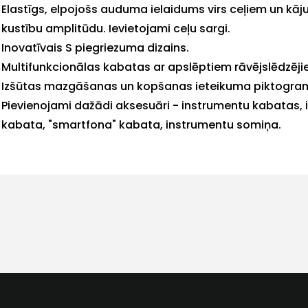
Elastīgs, elpojošs auduma ielaidums virs ceļiem un kāju
mums!
kustību amplitūdu. Ievietojami ceļu sargi.
Inovatīvais S piegriezuma dizains.
Atbildēsim
Multifunkcionālas kabatas ar apslēptiem rāvējslēdzēji
pēc
iespējas
Izšūtas mazgāšanas un kopšanas ieteikuma piktogr
ātrāk
Pievienojami dažādi aksesuāri - instrumentu kabatas,
kabata, "smartfona" kabata, instrumentu somiņa.
Vārds
E-past
Ziņojums
Klientu
atbalsts