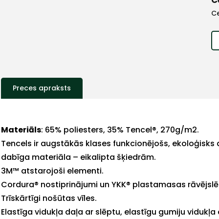
C
Preces apraksts
+
Materiāls
: 65% poliesters, 35% Tencel®, 270g/m2.
Tencels ir augstākās klases funkcionējošs, ekoloģisks 
dabīga materiāla – eikalipta šķiedrām.
Sazinies
3M™ atstarojoši elementi.
Cordura® nostiprinājumi un YKK® plastamasas rāvējslēd
ar
Trīskārtīgi nošūtas vīles.
Elastīga vidukļa daļa ar slēptu, elastīgu gumiju vidukļa 