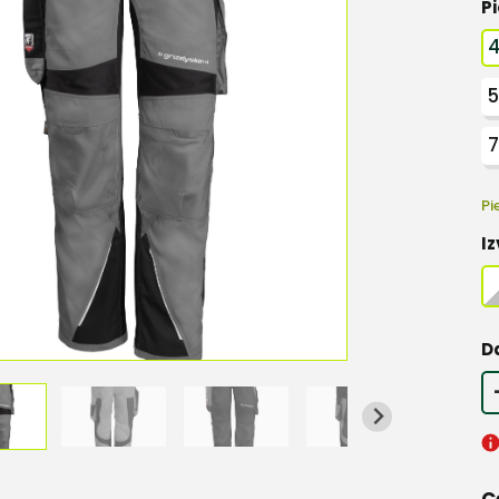
Pi
5
Pi
Iz
D
C