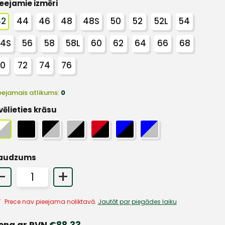
eejamie izmēri
42
44
46
48
48S
50
52
52L
54
4S
56
58
58L
60
62
64
66
68
70
72
74
76
eejamais atlikums:
0
vēlieties krāsu
audzums
-
+
Prece nav pieejama noliktavā.
Jautāt par piegādes laiku
ena ar PVN
€
88.33