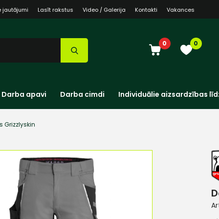
e jautājumi
Lasīt rakstus
Video / Galerija
Kontakti
Vakances
0
0
Darba apavi
Darba cimdi
Individuālie aizsardzības līd
 Grizzlyskin
D
Ar