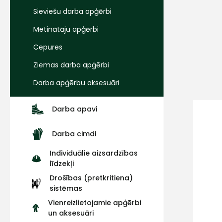
Sieviešu darba apģērbi
Metinātāju apģērbi
Cepures
Ziemas darba apģērbi
Darba apģērbu aksesuāri
Darba apavi
Darba cimdi
Individuālie aizsardzības
līdzekļi
Drošības (pretkritiena)
sistēmas
Vienreizlietojamie apģērbi
un aksesuāri