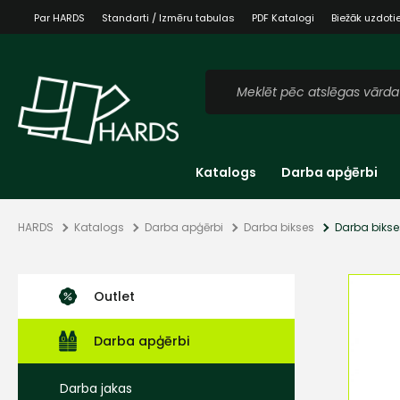
Par HARDS
Standarti / Izmēru tabulas
PDF Katalogi
Biežāk uzdoti
Katalogs
Darba apģērbi
HARDS
Katalogs
Darba apģērbi
Darba bikses
Darba bikses
Outlet
Darba apģērbi
Darba jakas