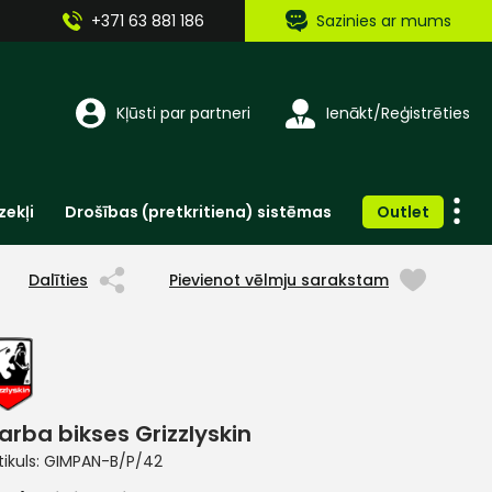
+371 63 881 186
Sazinies ar mums
Kļūsti par partneri
Ienākt/Reģistrēties
zekļi
Drošības (pretkritiena) sistēmas
Outlet
Vienreizlietojamie apģērbi un aksesuāri
Brīdinošās zīmes, lentes, uzlīmes
Dalīties
Pievienot vēlmju sarakstam
arba bikses Grizzlyskin
tikuls:
GIMPAN-B/P/42