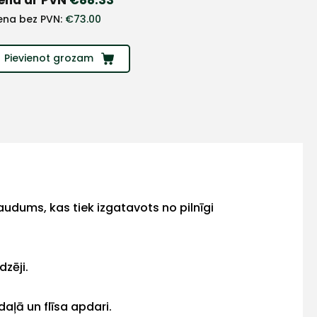
ena bez PVN:
€
73.00
Pievienot grozam
audums, kas tiek izgatavots no pilnīgi
zēji.
daļā un flīsa apdari.