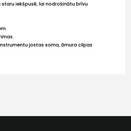
 staru iekšpusē, lai nodrošinātu brīvu
em.
ammas.
 instrumentu jostas soma, āmura cilpas
s
Kontakttālrunis