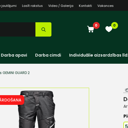
e jautājumi
Lasīt rakstus
Video / Galerija
Kontakti
Vakances
0
0
Darba apavi
Darba cimdi
Individuālie aizsardzības līd
s GEMINI GUARD 2
D
PĀRDOŠANA
Ar
Pi