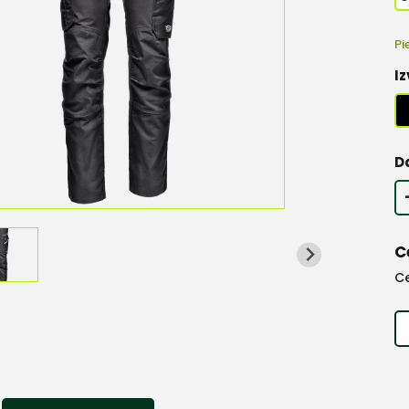
Pi
Iz
D
C
C