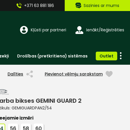
+371 63 881 186
Sazinies ar mums
Kļūsti par partneri
Ienākt/Reģistrēties
zekļi
Drošības (pretkritiena) sistēmas
Outlet
Vienreizlietojamie apģērbi un aksesuāri
Brīdinošās zīmes, lentes, uzlīmes
Dalīties
Pievienot vēlmju sarakstam
arba bikses GEMINI GUARD 2
tikuls:
GEMIGUARDPAN2/54
eejamie izmēri
54
56
58
60