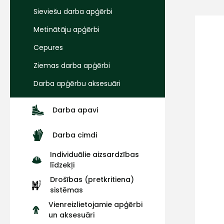
Sieviešu darba apģērbi
Metinātāju apģērbi
Cepures
Ziemas darba apģērbi
Darba apģērbu aksesuāri
Darba apavi
Darba cimdi
Individuālie aizsardzības
līdzekļi
Drošības (pretkritiena)
sistēmas
Vienreizlietojamie apģērbi
un aksesuāri