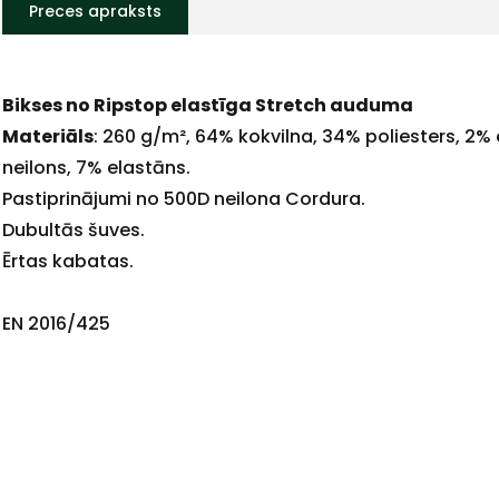
Preces apraksts
Bikses no Ripstop elastīga Stretch auduma
Materiāls
: 260 g/m², 64% kokvilna, 34% poliesters, 2% 
neilons, 7% elastāns.
Pastiprinājumi no 500D neilona Cordura.
Dubultās šuves.
+
Ērtas kabatas.
EN 2016/425
Sazinies
ar