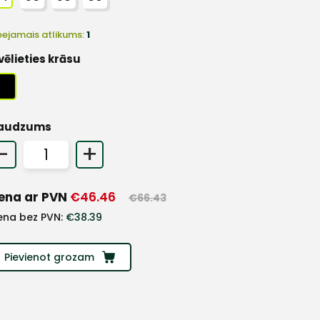
eejamais atlikums:
1
vēlieties krāsu
audzums
-
+
ena ar PVN
€
46.46
€
66.43
ena bez PVN:
€
38.39
Pievienot grozam