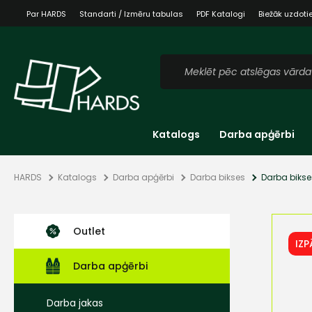
Par HARDS
Standarti / Izmēru tabulas
PDF Katalogi
Biežāk uzdoti
Katalogs
Darba apģērbi
HARDS
Katalogs
Darba apģērbi
Darba bikses
Darba bikse
Outlet
IZ
Darba apģērbi
Darba jakas