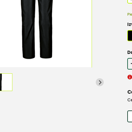
Pi
Iz
D
C
C