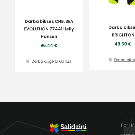
Ziņojums
Darba bikses CHELSEA
Darba biks
Klientu
EVOLUTION 77441 Helly
BRIGHTON
Hansen
49.50 €
96.44 €
atbalsts
Darba biks
Darba apģērbi OUTLET
Piekrītu SIA Hards interne
lietošanas noteikumiem
Darbdienās:
Piekrītu saņemt jaunumu
8:00 – 17:00
pastā
(+371) 63 881
186
Sūtīt ziņojumu
info@hards.lv
Par H