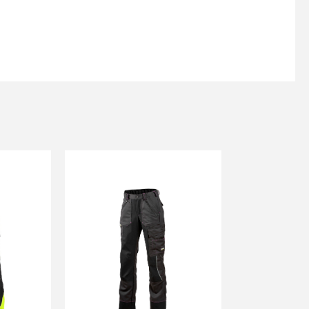
s
Kontakttālrunis