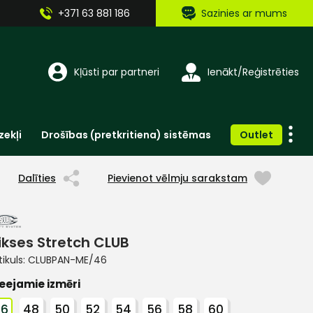
+371 63 881 186
Sazinies ar mums
Kļūsti par partneri
Ienākt/Reģistrēties
zekļi
Drošības (pretkritiena) sistēmas
Outlet
Vienreizlietojamie apģērbi un aksesuāri
Brīdinošās zīmes, lentes, uzlīmes
Dalīties
Pievienot vēlmju sarakstam
ikses Stretch CLUB
tikuls:
CLUBPAN-ME/46
eejamie izmēri
46
48
50
52
54
56
58
60