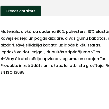
Preces apraksts
Materiāls: divkārša auduma 90% poliesters, 10% elastā
Rāvējslēdzēja un pogas aizdare, divas gurnu kabatas, 
aizdari, rāvējslēdzēja kabata uz labās bikšu staras.
Iepriekš veidoti ceļgali, dubultās stiprinājuma vīles.
4-Way Stretch sērija apvieno vieglumu un elpojamību.
Produkts ir izstrādāts un ražots, lai atbilstu grozītajai 
EN ISO 13688
+