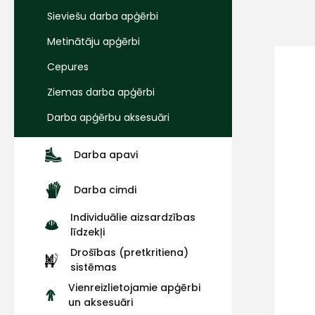
Sieviešu darba apģērbi
Metinātāju apģērbi
Cepures
Ziemas darba apģērbi
Darba apģērbu aksesuāri
Darba apavi
Darba cimdi
Individuālie aizsardzības
līdzekļi
Drošības (pretkritiena)
sistēmas
Vienreizlietojamie apģērbi
un aksesuāri