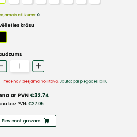
eejamais atlikums:
0
vēlieties krāsu
audzums
-
+
Prece nav pieejama noliktavā.
Jautāt par piegādes laiku
ena ar PVN
€
32.74
ena bez PVN:
€
27.05
Pievienot grozam