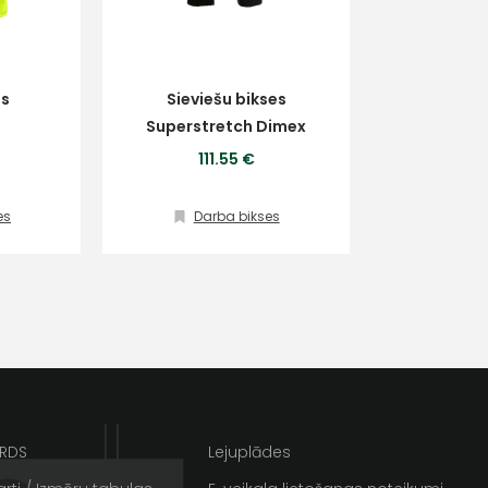
es
Sieviešu bikses
Superstretch Dimex
111.55 €
es
Darba bikses
ta veikala
un
privātuma politikai
s un īpašos piedāvājumus e-
ARDS
Lejuplādes