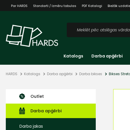
Par HARDS
Standarti / Izmēru tabulas
PDF Katalogi
Biežāk uzdoti
Katalogs
Darba apģērbi
HARDS
Katalogs
Darba apģērbi
Darba bikses
Bikses Stre
Outlet
Darba apģērbi
Darba jakas