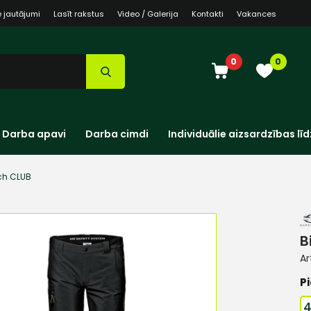
e jautājumi
Lasīt rakstus
Video / Galerija
Kontakti
Vakances
0
0
Darba apavi
Darba cimdi
Individuālie aizsardzības līd
tch CLUB
B
Ar
Pi