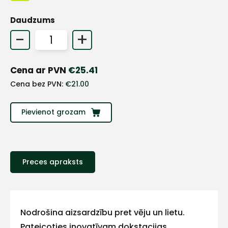
Daudzums
+
-
+
Sazinies
Cena ar PVN
€
25.41
ar
Cena bez PVN:
€
21.00
mums!
Pievienot grozam
Atbildēsim
pēc
iespējas
ātrāk
Preces apraksts
Vārds
Nodrošina aizsardzību pret vēju un lietu.
Pateicoties inovatīvam dokstacijas