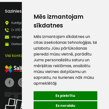
Piekrītu saņemt jaunumu
pastā
Sazinies ar mums
Mēs izmantojam
Kuldīgas iela 69a, Saldus, Saldus nov., LV - 3801
sīkdatnes
Sūtīt ziņojumu
(+ 371) 63 881 186
Mēs izmantojam sīkdatnes un
info@hards.lv
Klientu
citas izsekošanas tehnoloģijas, lai
Darba laiks: Darbadienās: 8:00 - 17:00
uzlabotu Jūsu pārlūkošanas
atbalsts
pieredzi mūsu vietnē, parādītu
Visi kontakti
Jums personalizētu saturu un
mērķētas reklāmas, analizētu
Darbdienās:
mūsu vietnes datplūsmu un
8:00 – 17:00
saprastu, no kurienes nāk mūsu
(+371) 63 881
apmeklētāji.
186
Es piekrītu
info@hards.lv
Es noraidu