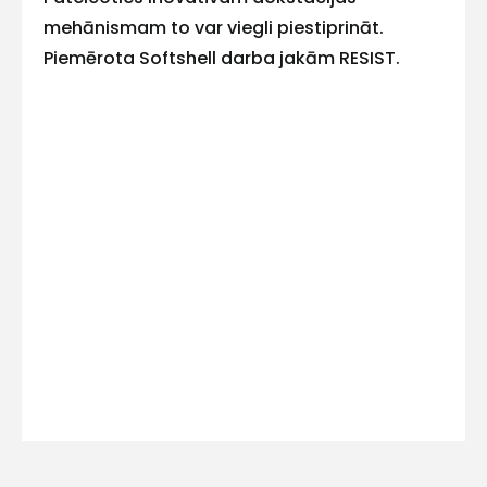
E-pasts
mehānismam to var viegli piestiprināt.
Piemērota Softshell darba jakām RESIST.
Kontakttālrunis
Ziņojums
Piekrītu SIA Hards interne
lietošanas noteikumiem