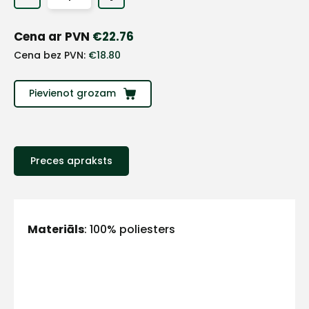
+
Cena ar PVN
€
22.76
Sazinies
Cena bez PVN:
€
18.80
ar
Pievienot grozam
mums!
Atbildēsim
pēc
Preces apraksts
iespējas
ātrāk
Vārds
Materiāls
: 100% poliesters
E-pasts