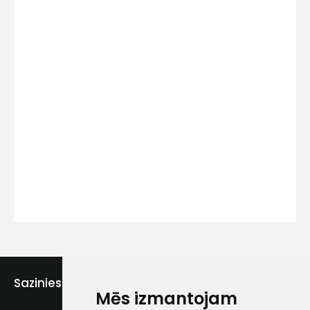
Kontakttālrunis
Ziņojums
Piekrītu SIA Hards interne
lietošanas noteikumiem
Sazinies ar mums
Piekrītu saņemt jaunumu
Mēs izmantojam
pastā