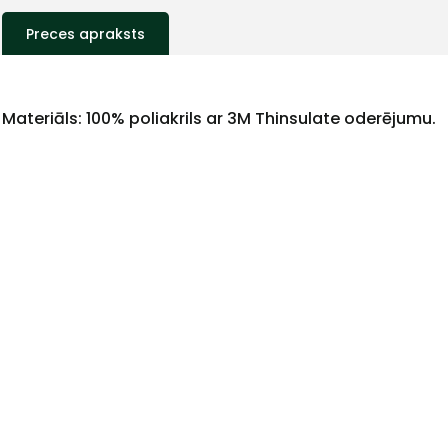
Preces apraksts
Materiāls: 100% poliakrils ar 3M Thinsulate oderējumu.
+
Sazinies
ar