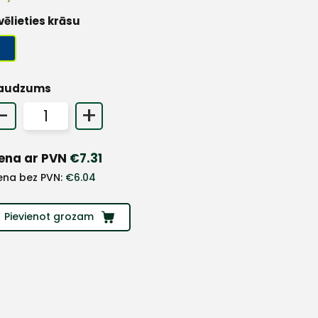
vēlieties krāsu
audzums
-
+
ena ar PVN
€
7.31
ena bez PVN:
€
6.04
Pievienot grozam