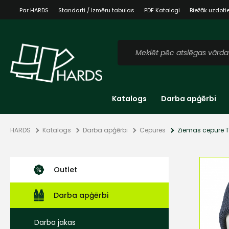
Par HARDS
Standarti / Izmēru tabulas
PDF Katalogi
Biežāk uzdoti
Katalogs
Darba apģērbi
HARDS
Katalogs
Darba apģērbi
Cepures
Ziemas cepure T
Outlet
Darba apģērbi
Darba jakas