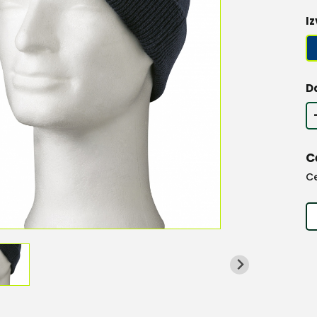
Iz
D
C
C