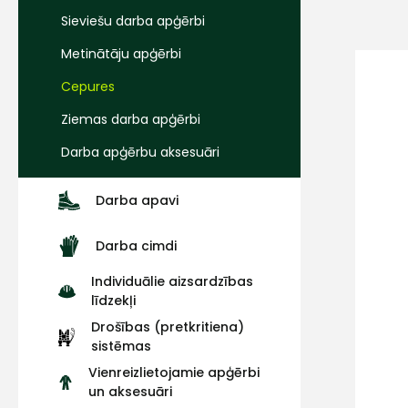
Sieviešu darba apģērbi
Metinātāju apģērbi
Cepures
Ziemas darba apģērbi
Darba apģērbu aksesuāri
Darba apavi
Darba cimdi
Individuālie aizsardzības
līdzekļi
Drošības (pretkritiena)
sistēmas
Vienreizlietojamie apģērbi
un aksesuāri