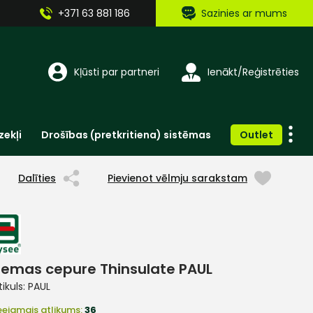
+371 63 881 186
Sazinies ar mums
Kļūsti par partneri
Ienākt/Reģistrēties
zekļi
Drošības (pretkritiena) sistēmas
Outlet
Vienreizlietojamie apģērbi un aksesuāri
Brīdinošās zīmes, lentes, uzlīmes
Dalīties
Pievienot vēlmju sarakstam
iemas cepure Thinsulate PAUL
tikuls:
PAUL
eejamais atlikums:
36