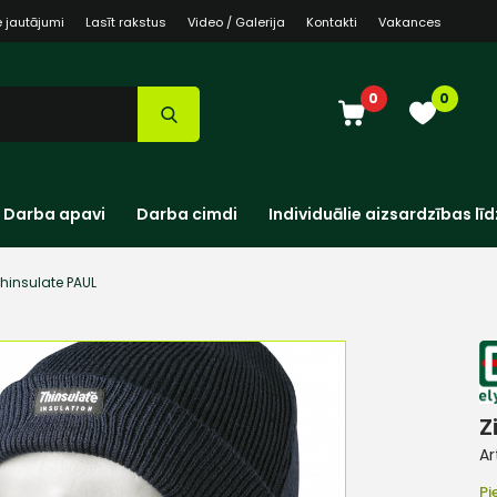
e jautājumi
Lasīt rakstus
Video / Galerija
Kontakti
Vakances
0
0
Darba apavi
Darba cimdi
Individuālie aizsardzības līd
hinsulate PAUL
Z
Ar
Pi