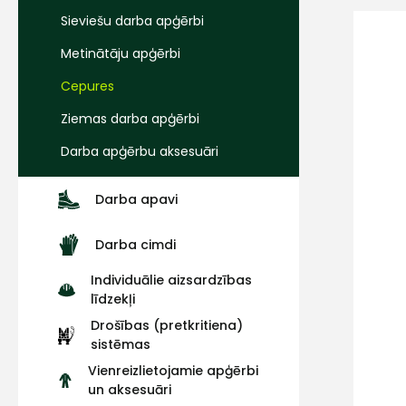
Sieviešu darba apģērbi
Metinātāju apģērbi
Cepures
Ziemas darba apģērbi
Darba apģērbu aksesuāri
Darba apavi
Darba cimdi
Individuālie aizsardzības
līdzekļi
Drošības (pretkritiena)
sistēmas
Vienreizlietojamie apģērbi
un aksesuāri