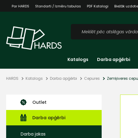
Par HARDS
Standarti / Izmēru tabulas
PDF Katalogi
Biežāk uzdoti
Katalogs
Darba apģērbi
HARDS
Katalogs
Darba apģērbi
Cepures
Zemķiveres cepu
Outlet
Darba apģērbi
Darba jakas