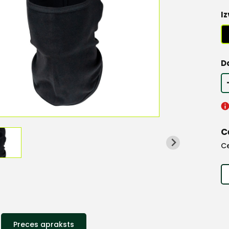
Iz
D
C
C
Preces apraksts