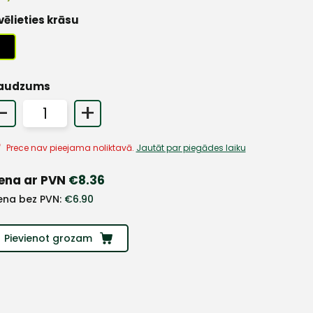
vēlieties krāsu
audzums
-
+
Prece nav pieejama noliktavā.
Jautāt par piegādes laiku
ena ar PVN
€
8.36
ena bez PVN:
€
6.90
Pievienot grozam