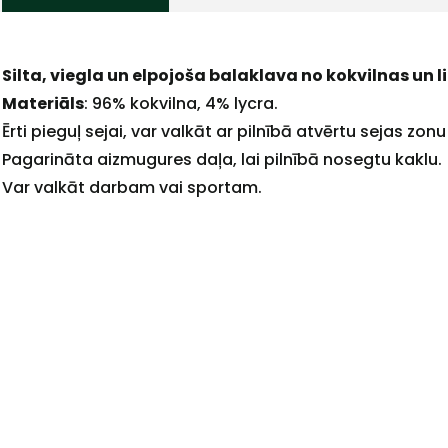
Silta, viegla un elpojoša balaklava no kokvilnas un li
Materiāls
: 96% kokvilna, 4% lycra.
Ērti pieguļ sejai, var valkāt ar pilnībā atvērtu sejas zon
Pagarināta aizmugures daļa, lai pilnībā nosegtu kaklu.
Var valkāt darbam vai sportam.
+
Sazinies
ar