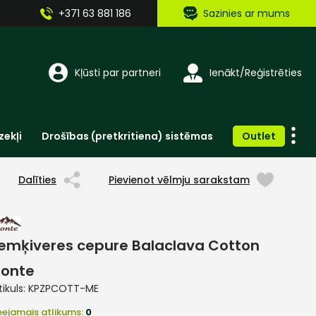
+371 63 881 186
Sazinies ar mums
Kļūsti par partneri
Ienākt/Reģistrēties
zekļi
Drošības (pretkritiena) sistēmas
Outlet
Vienreizlietojamie apģērbi un aksesuāri
Brīdinošās zīmes, lentes, uzlīmes
Dalīties
Pievienot vēlmju sarakstam
emķiveres cepure Balaclava Cotton
onte
tikuls:
KPZPCOTT-ME
eejamais atlikums:
0