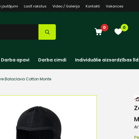
e jautājumi
Lasīt rakstus
Video / Galerija
Kontakti
Vakances
0
0
Darba apavi
Darba cimdi
Individuālie aizsardzības līd
re Balaclava Cotton Monte
Z
M
Ar
Pi