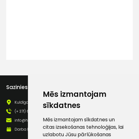
Kontakttālrunis
Ziņojums
Sazinies ar mums
Mēs izmantojam
Piekrītu SIA Hards interne
lietošanas noteikumiem
Kuldīgas iela 69a, Saldus, Saldus nov., LV - 3801
sīkdatnes
Piekrītu saņemt jaunumu
(+ 371) 63 881 186
pastā
Mēs izmantojam sīkdatnes un
info@hards.lv
citas izsekošanas tehnoloģijas, lai
Darba laiks: Darbadienās: 8:00 - 17:00
uzlabotu Jūsu pārlūkošanas