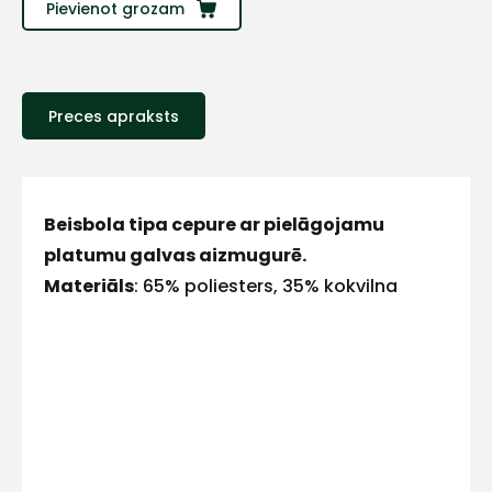
Sazinies
Pievienot grozam
ar
Preces apraksts
mums!
Atbildēsim
pēc
iespējas
ātrāk
Beisbola tipa cepure ar pielāgojamu
platumu galvas aizmugurē.
Vārds
Materiāls
: 65% poliesters, 35% kokvilna
E-pasts