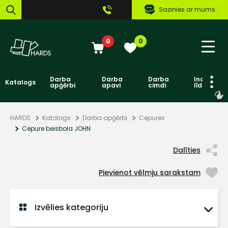
Sazinies ar mums
0
0
Darba
Darba
Darba
Individuāl
Katalogs
apģērbi
apavi
cimdi
līdzekļi
HARDS
Katalogs
Darba apģērbi
Cepures
Cepure beisbola JOHN
Dalīties
Pievienot vēlmju sarakstam
Izvēlies kategoriju