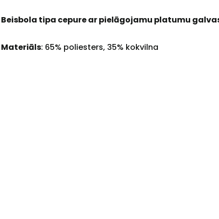
Beisbola tipa cepure ar pielāgojamu platumu galva
Materiāls
: 65% poliesters, 35% kokvilna
+
Sazinies
ar