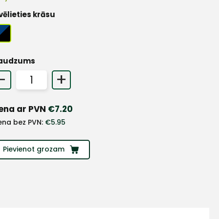
vēlieties krāsu
audzums
-
+
ena ar PVN
€
7.20
ena bez PVN:
€
5.95
Pievienot grozam