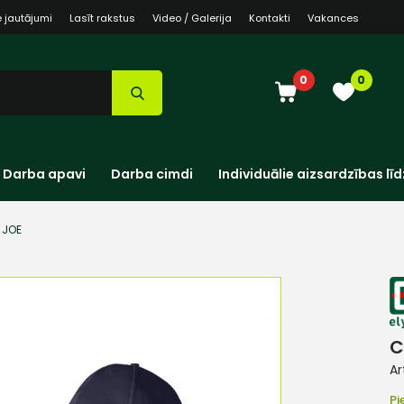
e jautājumi
Lasīt rakstus
Video / Galerija
Kontakti
Vakances
0
0
Darba apavi
Darba cimdi
Individuālie aizsardzības līd
 JOE
C
Ar
Pi