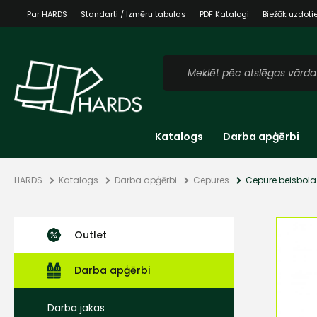
Par HARDS
Standarti / Izmēru tabulas
PDF Katalogi
Biežāk uzdoti
Katalogs
Darba apģērbi
HARDS
Katalogs
Darba apģērbi
Cepures
Cepure beisbola
Outlet
Darba apģērbi
Darba jakas