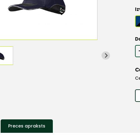
Iz
D
C
C
Preces apraksts