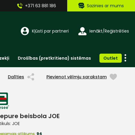
+371 63 881 186
Sazinies ar mums
Kļūsti par partneri
Ienākt/Reģistrēties
zekļi
Drošības (pretkritiena) sistēmas
Outlet
Vienreizlietojamie apģērbi un aksesuāri
Brīdinošās zīmes, lentes, uzlīmes
Dalīties
Pievienot vēlmju sarakstam
epure beisbola JOE
tikuls:
JOE
eejamais atlikums:
94