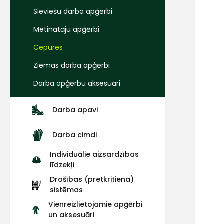
Sieviešu darba apģērbi
Metinātāju apģērbi
Cepures
Ziemas darba apģērbi
Darba apģērbu aksesuāri
Darba apavi
Darba cimdi
Individuālie aizsardzības
līdzekļi
Drošības (pretkritiena)
sistēmas
Vienreizlietojamie apģērbi
un aksesuāri