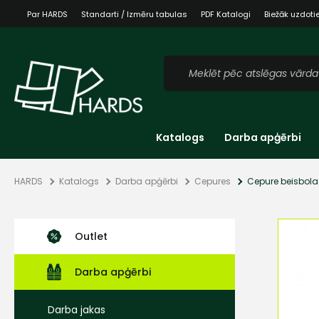
Par HARDS
Standarti / Izmēru tabulas
PDF Katalogi
Biežāk uzdoti
Katalogs
Darba apģērbi
HARDS
Katalogs
Darba apģērbi
Cepures
Cepure beisbola 
Outlet
Darba apģērbi
Darba jakas