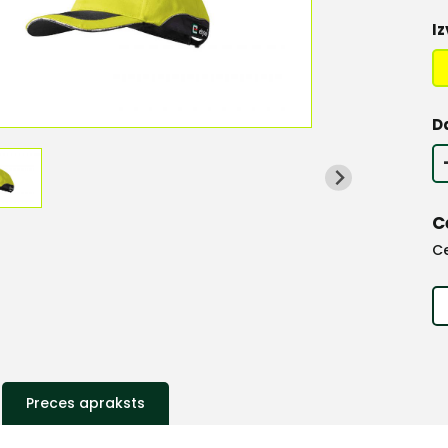
Iz
D
C
C
Preces apraksts