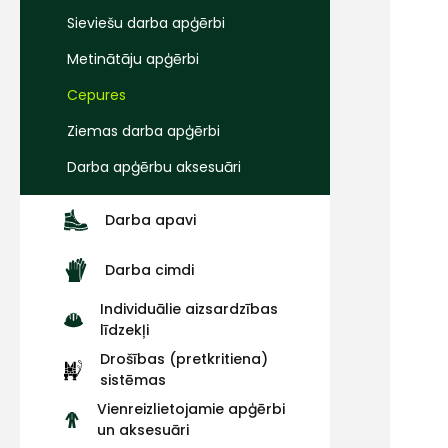
Sieviešu darba apģērbi
Metinātāju apģērbi
Cepures
Ziemas darba apģērbi
Darba apģērbu aksesuāri
Darba apavi
Darba cimdi
Individuālie aizsardzības
līdzekļi
Drošības (pretkritiena)
sistēmas
Vienreizlietojamie apģērbi
un aksesuāri