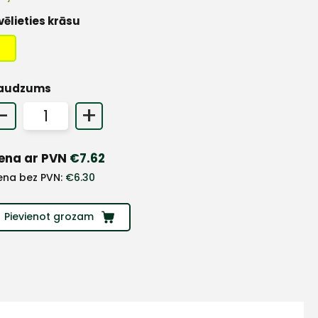
vēlieties krāsu
audzums
-
+
ena ar PVN
€
7.62
ena bez PVN:
€
6.30
Pievienot grozam