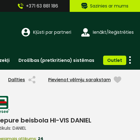
+371 63 881 186
Sazinies ar mums
Kļūsti par partneri
Ienākt/Reģistrēties
zekļi
Drošības (pretkritiena) sistēmas
Outlet
Vienreizlietojamie apģērbi un aksesuāri
Brīdinošās zīmes, lentes, uzlīmes
Dalīties
Pievienot vēlmju sarakstam
epure beisbola HI-VIS DANIEL
tikuls:
DANIEL
eejamais atlikums:
24