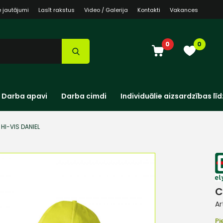
e jautājumi
Lasīt rakstus
Video / Galerija
Kontakti
Vakances
0
0
Darba apavi
Darba cimdi
Individuālie aizsardzības līd
HI-VIS DANIEL
C
Ar
Pi