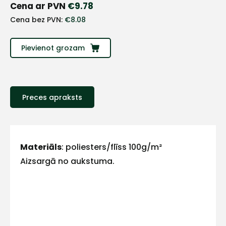
+
Cena ar PVN
€
9.78
Cena bez PVN:
€
8.08
Sazinies
Pievienot grozam
ar
mums!
Atbildēsim
Preces apraksts
pēc
iespējas
ātrāk
Vārds
Materiāls
: poliesters/flīss 100g/m²
Aizsargā no aukstuma.
E-pasts