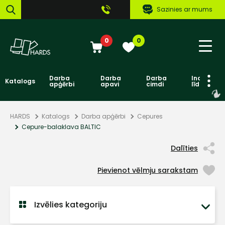
Sazinies ar mums
0
0
Darba
Darba
Darba
Individuāl
Katalogs
apģērbi
apavi
cimdi
līdzekļi
HARDS
Katalogs
Darba apģērbi
Cepures
Cepure-balaklava BALTIC
Dalīties
Pievienot vēlmju sarakstam
Izvēlies kategoriju