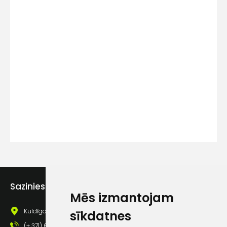
Kontakttālrunis
Ziņojums
Piekrītu SIA Hards interne
Sazinies ar mums
lietošanas noteikumiem
Mēs izmantojam
Piekrītu saņemt jaunumu
Kuldīgas iela 69a, Saldus, Saldus nov., LV - 3801
sīkdatnes
pastā
(+ 371) 63 881 186